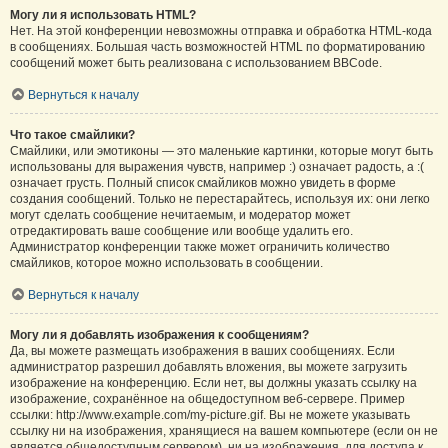
Могу ли я использовать HTML?
Нет. На этой конференции невозможны отправка и обработка HTML-кода
в сообщениях. Большая часть возможностей HTML по форматированию
сообщений может быть реализована с использованием BBCode.
Вернуться к началу
Что такое смайлики?
Смайлики, или эмотиконы — это маленькие картинки, которые могут быть
использованы для выражения чувств, например :) означает радость, а :(
означает грусть. Полный список смайликов можно увидеть в форме
создания сообщений. Только не перестарайтесь, используя их: они легко
могут сделать сообщение нечитаемым, и модератор может
отредактировать ваше сообщение или вообще удалить его.
Администратор конференции также может ограничить количество
смайликов, которое можно использовать в сообщении.
Вернуться к началу
Могу ли я добавлять изображения к сообщениям?
Да, вы можете размещать изображения в ваших сообщениях. Если
администратор разрешил добавлять вложения, вы можете загрузить
изображение на конференцию. Если нет, вы должны указать ссылку на
изображение, сохранённое на общедоступном веб-сервере. Пример
ссылки: http://www.example.com/my-picture.gif. Вы не можете указывать
ссылку ни на изображения, хранящиеся на вашем компьютере (если он не
является общедоступным сервером), ни на изображения, для доступа к