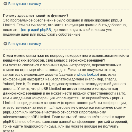
Вернуться к началу
Почему здесь нет такой-то функции?
Это программное обеспечение было создано и лицензировано phpBB
Limited. Если вы считаете, что какая-то функция должна быть добавлена,
посетите
Центр идей phpBB
, где можно отдать свой голос за уже
поданные идеи или предложить собственные.
Вернуться к началу
С кем можно связаться по вопросу некорректного использования и/или
юридических вопросов, связанных с этой конференцией?
Вы можете связаться с любым из администраторов, перечисленных в
списке на странице «Наша команда». Если вы не получили ответа,
свяжитесь с владельцем домена (сделайте
whois lookup
) или, если
конференция находится на бесплатном домене (например, chat.ru,
Yahoo!, free.fr, f2s.com и т. п.), с руководством или техподдержкой данного
домена. Учтите, что phpBB Limited
не имеет никакого контроля над
данной конференцией
и не может нести никакой ответственности за то,
кем и как данная конференция используется. Не обращайтесь к phpBB
Limited по юридическим вопросам (о приостановке работы конференции,
ответственности за неё и т. д.), которые
не относятся напрямую
к сайту
phpBB.com или которые частично относятся к программному
обеспечению phpBB Limited. Если же вы всё-таки пошлёте email в адрес
phpBB Limited об использовании данной конференции
третьей стороной
,
то не ждите подробного письма, или вы можете вообще не получить
ответа.