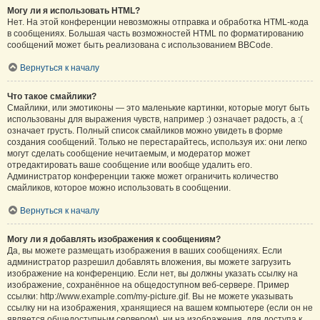
Могу ли я использовать HTML?
Нет. На этой конференции невозможны отправка и обработка HTML-кода
в сообщениях. Большая часть возможностей HTML по форматированию
сообщений может быть реализована с использованием BBCode.
Вернуться к началу
Что такое смайлики?
Смайлики, или эмотиконы — это маленькие картинки, которые могут быть
использованы для выражения чувств, например :) означает радость, а :(
означает грусть. Полный список смайликов можно увидеть в форме
создания сообщений. Только не перестарайтесь, используя их: они легко
могут сделать сообщение нечитаемым, и модератор может
отредактировать ваше сообщение или вообще удалить его.
Администратор конференции также может ограничить количество
смайликов, которое можно использовать в сообщении.
Вернуться к началу
Могу ли я добавлять изображения к сообщениям?
Да, вы можете размещать изображения в ваших сообщениях. Если
администратор разрешил добавлять вложения, вы можете загрузить
изображение на конференцию. Если нет, вы должны указать ссылку на
изображение, сохранённое на общедоступном веб-сервере. Пример
ссылки: http://www.example.com/my-picture.gif. Вы не можете указывать
ссылку ни на изображения, хранящиеся на вашем компьютере (если он не
является общедоступным сервером), ни на изображения, для доступа к