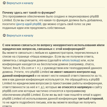
Вернуться к началу
Почему здесь нет такой-то функции?
Это программное обеспечение было создано и лицензировано phpBB
Limited. Если вы считаете, что какая-то функция должна быть добавлена,
посетите
Центр идей phpBB
, где можно отдать свой голос за уже
поданные идеи или предложить собственные.
Вернуться к началу
С кем можно связаться по вопросу некорректного использования и/или
юридических вопросов, связанных с этой конференцией?
Вы можете связаться с любым из администраторов, перечисленных в
списке на странице «Наша команда». Если вы не получили ответа,
свяжитесь с владельцем домена (сделайте
whois lookup
) или, если
конференция находится на бесплатном домене (например, chat.ru,
Yahoo!, free.fr, f2s.com и т. п.), с руководством или техподдержкой данного
домена. Учтите, что phpBB Limited
не имеет никакого контроля над
данной конференцией
и не может нести никакой ответственности за то,
кем и как данная конференция используется. Не обращайтесь к phpBB
Limited по юридическим вопросам (о приостановке работы конференции,
ответственности за неё и т. д.), которые
не относятся напрямую
к сайту
phpBB.com или которые частично относятся к программному
обеспечению phpBB Limited. Если же вы всё-таки пошлёте email в адрес
phpBB Limited об использовании данной конференции
третьей стороной
,
то не ждите подробного письма, или вы можете вообще не получить
ответа.