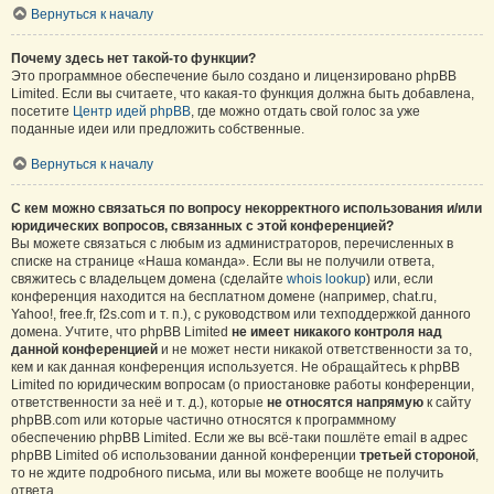
Вернуться к началу
Почему здесь нет такой-то функции?
Это программное обеспечение было создано и лицензировано phpBB
Limited. Если вы считаете, что какая-то функция должна быть добавлена,
посетите
Центр идей phpBB
, где можно отдать свой голос за уже
поданные идеи или предложить собственные.
Вернуться к началу
С кем можно связаться по вопросу некорректного использования и/или
юридических вопросов, связанных с этой конференцией?
Вы можете связаться с любым из администраторов, перечисленных в
списке на странице «Наша команда». Если вы не получили ответа,
свяжитесь с владельцем домена (сделайте
whois lookup
) или, если
конференция находится на бесплатном домене (например, chat.ru,
Yahoo!, free.fr, f2s.com и т. п.), с руководством или техподдержкой данного
домена. Учтите, что phpBB Limited
не имеет никакого контроля над
данной конференцией
и не может нести никакой ответственности за то,
кем и как данная конференция используется. Не обращайтесь к phpBB
Limited по юридическим вопросам (о приостановке работы конференции,
ответственности за неё и т. д.), которые
не относятся напрямую
к сайту
phpBB.com или которые частично относятся к программному
обеспечению phpBB Limited. Если же вы всё-таки пошлёте email в адрес
phpBB Limited об использовании данной конференции
третьей стороной
,
то не ждите подробного письма, или вы можете вообще не получить
ответа.