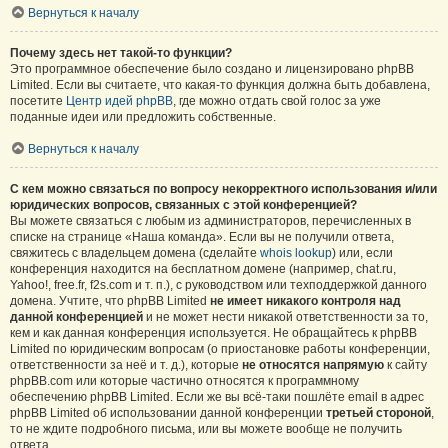
Вернуться к началу
Почему здесь нет такой-то функции?
Это программное обеспечение было создано и лицензировано phpBB
Limited. Если вы считаете, что какая-то функция должна быть добавлена,
посетите
Центр идей phpBB
, где можно отдать свой голос за уже
поданные идеи или предложить собственные.
Вернуться к началу
С кем можно связаться по вопросу некорректного использования и/или
юридических вопросов, связанных с этой конференцией?
Вы можете связаться с любым из администраторов, перечисленных в
списке на странице «Наша команда». Если вы не получили ответа,
свяжитесь с владельцем домена (сделайте
whois lookup
) или, если
конференция находится на бесплатном домене (например, chat.ru,
Yahoo!, free.fr, f2s.com и т. п.), с руководством или техподдержкой данного
домена. Учтите, что phpBB Limited
не имеет никакого контроля над
данной конференцией
и не может нести никакой ответственности за то,
кем и как данная конференция используется. Не обращайтесь к phpBB
Limited по юридическим вопросам (о приостановке работы конференции,
ответственности за неё и т. д.), которые
не относятся напрямую
к сайту
phpBB.com или которые частично относятся к программному
обеспечению phpBB Limited. Если же вы всё-таки пошлёте email в адрес
phpBB Limited об использовании данной конференции
третьей стороной
,
то не ждите подробного письма, или вы можете вообще не получить
ответа.