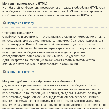
Могу ли я использовать HTML?
Нет. На этой конференции невозможны отправка и обработка HTML-кода
в сообщениях. Большая часть возможностей HTML по форматированию
сообщений может быть реализована с использованием BBCode.
Вернуться к началу
Что такое смайлики?
Смайлики, или эмотиконы — это маленькие картинки, которые могут быть
использованы для выражения чувств, например :) означает радость, а :(
означает грусть. Полный список смайликов можно увидеть в форме
создания сообщений. Только не перестарайтесь, используя их: они легко
могут сделать сообщение нечитаемым, и модератор может
отредактировать ваше сообщение или вообще удалить его.
Администратор конференции также может ограничить количество
смайликов, которое можно использовать в сообщении.
Вернуться к началу
Могу ли я добавлять изображения к сообщениям?
Да, вы можете размещать изображения в ваших сообщениях. Если
администратор разрешил добавлять вложения, вы можете загрузить
изображение на конференцию. Если нет, вы должны указать ссылку на
изображение, сохранённое на общедоступном веб-сервере. Пример
ссылки: http://www.example.com/my-picture.gif. Вы не можете указывать
ссылку ни на изображения, хранящиеся на вашем компьютере (если он не
является общедоступным сервером), ни на изображения, для доступа к