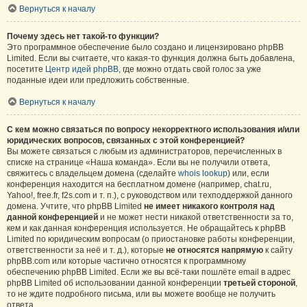
Вернуться к началу
Почему здесь нет такой-то функции?
Это программное обеспечение было создано и лицензировано phpBB
Limited. Если вы считаете, что какая-то функция должна быть добавлена,
посетите
Центр идей phpBB
, где можно отдать свой голос за уже
поданные идеи или предложить собственные.
Вернуться к началу
С кем можно связаться по вопросу некорректного использования и/или
юридических вопросов, связанных с этой конференцией?
Вы можете связаться с любым из администраторов, перечисленных в
списке на странице «Наша команда». Если вы не получили ответа,
свяжитесь с владельцем домена (сделайте
whois lookup
) или, если
конференция находится на бесплатном домене (например, chat.ru,
Yahoo!, free.fr, f2s.com и т. п.), с руководством или техподдержкой данного
домена. Учтите, что phpBB Limited
не имеет никакого контроля над
данной конференцией
и не может нести никакой ответственности за то,
кем и как данная конференция используется. Не обращайтесь к phpBB
Limited по юридическим вопросам (о приостановке работы конференции,
ответственности за неё и т. д.), которые
не относятся напрямую
к сайту
phpBB.com или которые частично относятся к программному
обеспечению phpBB Limited. Если же вы всё-таки пошлёте email в адрес
phpBB Limited об использовании данной конференции
третьей стороной
,
то не ждите подробного письма, или вы можете вообще не получить
ответа.