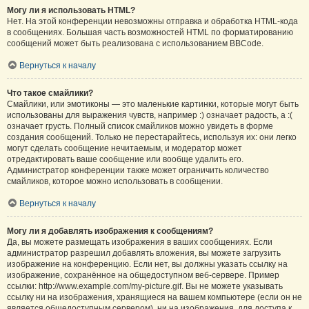
Могу ли я использовать HTML?
Нет. На этой конференции невозможны отправка и обработка HTML-кода
в сообщениях. Большая часть возможностей HTML по форматированию
сообщений может быть реализована с использованием BBCode.
Вернуться к началу
Что такое смайлики?
Смайлики, или эмотиконы — это маленькие картинки, которые могут быть
использованы для выражения чувств, например :) означает радость, а :(
означает грусть. Полный список смайликов можно увидеть в форме
создания сообщений. Только не перестарайтесь, используя их: они легко
могут сделать сообщение нечитаемым, и модератор может
отредактировать ваше сообщение или вообще удалить его.
Администратор конференции также может ограничить количество
смайликов, которое можно использовать в сообщении.
Вернуться к началу
Могу ли я добавлять изображения к сообщениям?
Да, вы можете размещать изображения в ваших сообщениях. Если
администратор разрешил добавлять вложения, вы можете загрузить
изображение на конференцию. Если нет, вы должны указать ссылку на
изображение, сохранённое на общедоступном веб-сервере. Пример
ссылки: http://www.example.com/my-picture.gif. Вы не можете указывать
ссылку ни на изображения, хранящиеся на вашем компьютере (если он не
является общедоступным сервером), ни на изображения, для доступа к