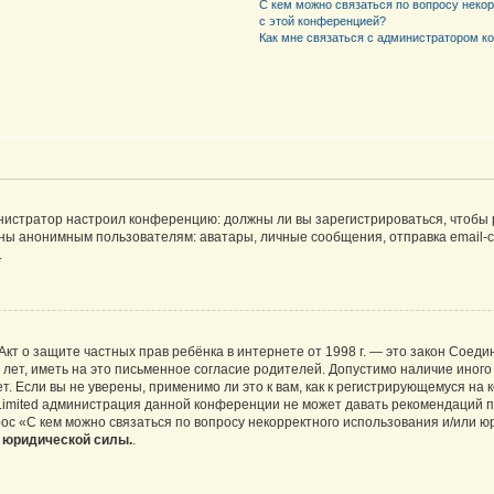
С кем можно связаться по вопросу неко
с этой конференцией?
Как мне связаться с администратором 
дминистратор настроил конференцию: должны ли вы зарегистрироваться, чтобы
 анонимным пользователям: аватары, личные сообщения, отправка email-сооб
.
 или Акт о защите частных прав ребёнка в интернете от 1998 г. — это закон Со
т, иметь на это письменное согласие родителей. Допустимо наличие иного
 Если вы не уверены, применимо ли это к вам, как к регистрирующемуся на 
Limited администрация данной конференции не может давать рекомендаций 
ос «С кем можно связаться по вопросу некорректного использования и/или ю
т юридической силы.
.