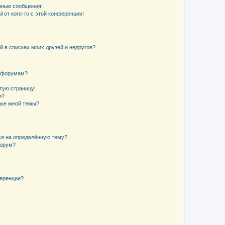
чные сообщения!
 от кого-то с этой конференции!
й в списках моих друзей и недругов?
и форумам?
стую страницу!
и?
ные мной темы?
ься на определённую тему?
форум?
ференции?