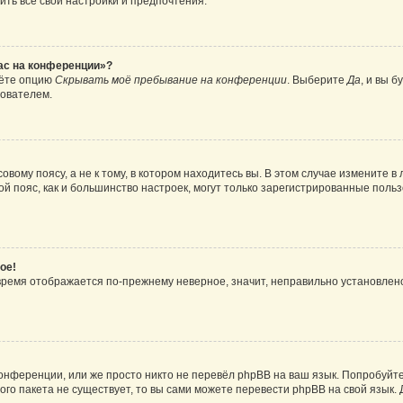
ить все свои настройки и предпочтения.
час на конференции»?
дёте опцию
Скрывать моё пребывание на конференции
. Выберите
Да
, и вы 
зователем.
вому поясу, а не к тому, в котором находитесь вы. В этом случае измените в 
овой пояс, как и большинство настроек, могут только зарегистрированные пол
ое!
о время отображается по-прежнему неверное, значит, неправильно установле
онференции, или же просто никто не перевёл phpBB на ваш язык. Попробуйт
вого пакета не существует, то вы сами можете перевести phpBB на свой язы