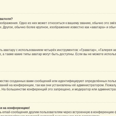
ователя?
зображения. Одно из них может относиться к вашему званию, обычно это звёзд
. Другое, обычно более крупное, изображение известно как «аватара» и обы
ь аватару с использованием четырёх инструментов: «Граватар», «Галерея а
, а также какие типы аватар могут быть доступны. Если вы не можете испол
чество созданных вами сообщений или идентифицируют определённых польз
аний на конференции, так как они установлены её администратором. Пожал
е. На большинстве конференций это запрещено, и модератор или администра
ти на конференцию!
ь email-сообщения другим пользователям через встроенную в конференцию ф