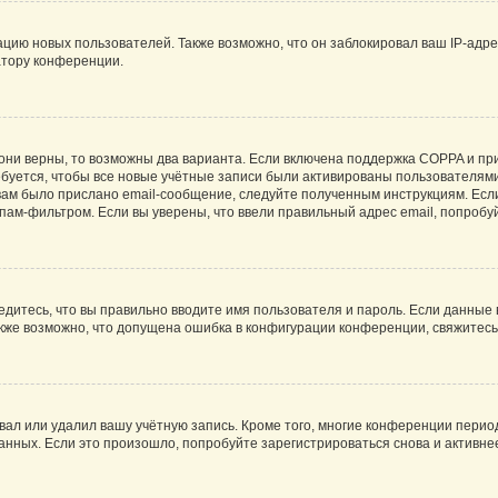
ию новых пользователей. Также возможно, что он заблокировал ваш IP-адре
атору конференции.
они верны, то возможны два варианта. Если включена поддержка COPPA и при 
уется, чтобы все новые учётные записи были активированы пользователями
ам было прислано email-сообщение, следуйте полученным инструкциям. Если
пам-фильтром. Если вы уверены, что ввели правильный адрес email, попробу
едитесь, что вы правильно вводите имя пользователя и пароль. Если данные
Также возможно, что допущена ошибка в конфигурации конференции, свяжитес
вал или удалил вашу учётную запись. Кроме того, многие конференции перио
ных. Если это произошло, попробуйте зарегистрироваться снова и активнее 