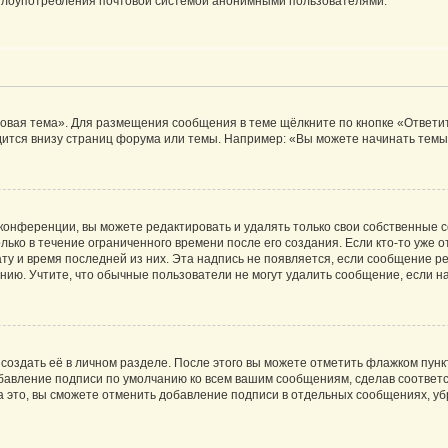
ь злоупотребления почтовой системой анонимными пользователями.
овая тема». Для размещения сообщения в теме щёлкните по кнопке «Ответит
ится внизу страниц форума или темы. Например: «Вы можете начинать темы»
конференции, вы можете редактировать и удалять только свои собственные 
ько в течение ограниченного времени после его создания. Если кто-то уже 
дату и время последней из них. Эта надпись не появляется, если сообщение 
ию. Учтите, что обычные пользователи не могут удалить сообщение, если на 
создать её в личном разделе. После этого вы можете отметить флажком пун
обавление подписи по умолчанию ко всем вашим сообщениям, сделав соотве
а это, вы сможете отменить добавление подписи в отдельных сообщениях, у