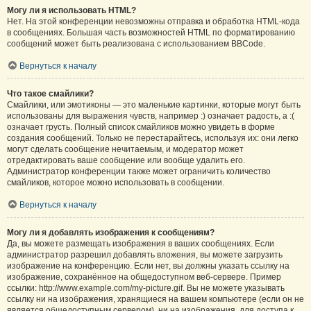
Могу ли я использовать HTML?
Нет. На этой конференции невозможны отправка и обработка HTML-кода
в сообщениях. Большая часть возможностей HTML по форматированию
сообщений может быть реализована с использованием BBCode.
Вернуться к началу
Что такое смайлики?
Смайлики, или эмотиконы — это маленькие картинки, которые могут быть
использованы для выражения чувств, например :) означает радость, а :(
означает грусть. Полный список смайликов можно увидеть в форме
создания сообщений. Только не перестарайтесь, используя их: они легко
могут сделать сообщение нечитаемым, и модератор может
отредактировать ваше сообщение или вообще удалить его.
Администратор конференции также может ограничить количество
смайликов, которое можно использовать в сообщении.
Вернуться к началу
Могу ли я добавлять изображения к сообщениям?
Да, вы можете размещать изображения в ваших сообщениях. Если
администратор разрешил добавлять вложения, вы можете загрузить
изображение на конференцию. Если нет, вы должны указать ссылку на
изображение, сохранённое на общедоступном веб-сервере. Пример
ссылки: http://www.example.com/my-picture.gif. Вы не можете указывать
ссылку ни на изображения, хранящиеся на вашем компьютере (если он не
является общедоступным сервером), ни на изображения, для доступа к