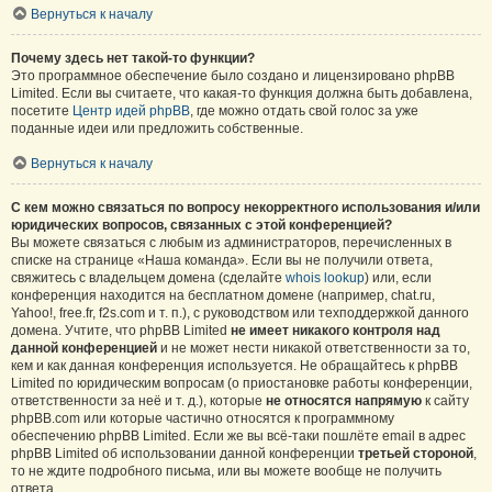
Вернуться к началу
Почему здесь нет такой-то функции?
Это программное обеспечение было создано и лицензировано phpBB
Limited. Если вы считаете, что какая-то функция должна быть добавлена,
посетите
Центр идей phpBB
, где можно отдать свой голос за уже
поданные идеи или предложить собственные.
Вернуться к началу
С кем можно связаться по вопросу некорректного использования и/или
юридических вопросов, связанных с этой конференцией?
Вы можете связаться с любым из администраторов, перечисленных в
списке на странице «Наша команда». Если вы не получили ответа,
свяжитесь с владельцем домена (сделайте
whois lookup
) или, если
конференция находится на бесплатном домене (например, chat.ru,
Yahoo!, free.fr, f2s.com и т. п.), с руководством или техподдержкой данного
домена. Учтите, что phpBB Limited
не имеет никакого контроля над
данной конференцией
и не может нести никакой ответственности за то,
кем и как данная конференция используется. Не обращайтесь к phpBB
Limited по юридическим вопросам (о приостановке работы конференции,
ответственности за неё и т. д.), которые
не относятся напрямую
к сайту
phpBB.com или которые частично относятся к программному
обеспечению phpBB Limited. Если же вы всё-таки пошлёте email в адрес
phpBB Limited об использовании данной конференции
третьей стороной
,
то не ждите подробного письма, или вы можете вообще не получить
ответа.