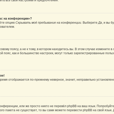
ить все свои настройки и предпочтения.
час на конференции»?
дёте опцию
Скрывать моё пребывание на конференции
. Выберите
Да
, и вы 
зователем.
вому поясу, а не к тому, в котором находитесь вы. В этом случае измените в 
овой пояс, как и большинство настроек, могут только зарегистрированные пол
ое!
о время отображается по-прежнему неверное, значит, неправильно установле
онференции, или же просто никто не перевёл phpBB на ваш язык. Попробуйт
вого пакета не существует, то вы сами можете перевести phpBB на свой язы