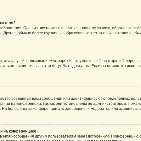
ователя?
зображения. Одно из них может относиться к вашему званию, обычно это звёзд
. Другое, обычно более крупное, изображение известно как «аватара» и обы
ь аватару с использованием четырёх инструментов: «Граватар», «Галерея а
, а также какие типы аватар могут быть доступны. Если вы не можете испол
чество созданных вами сообщений или идентифицируют определённых польз
аний на конференции, так как они установлены её администратором. Пожал
е. На большинстве конференций это запрещено, и модератор или администра
ти на конференцию!
ь email-сообщения другим пользователям через встроенную в конференцию ф