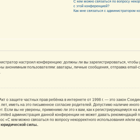
С кем можно связаться по вопросу неко
с этой конференцией?
Как мне связаться с администратором 
дминистратор настроил конференцию: должны ли вы зарегистрироваться, чтобы
 анонимным пользователям: аватары, личные сообщения, отправка email-сооб
.
 или Акт о защите частных прав ребёнка в интернете от 1998 г. — это закон Со
т, иметь на это письменное согласие родителей. Допустимо наличие иного
 Если вы не уверены, применимо ли это к вам, как к регистрирующемуся на 
Limited администрация данной конференции не может давать рекомендаций 
ос «С кем можно связаться по вопросу некорректного использования и/или ю
т юридической силы.
.