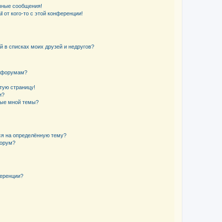
чные сообщения!
 от кого-то с этой конференции!
й в списках моих друзей и недругов?
и форумам?
стую страницу!
и?
ные мной темы?
ься на определённую тему?
форум?
ференции?