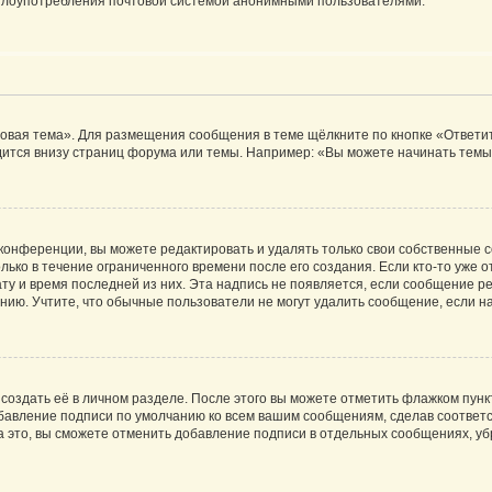
ь злоупотребления почтовой системой анонимными пользователями.
овая тема». Для размещения сообщения в теме щёлкните по кнопке «Ответит
ится внизу страниц форума или темы. Например: «Вы можете начинать темы»
конференции, вы можете редактировать и удалять только свои собственные 
ько в течение ограниченного времени после его создания. Если кто-то уже 
дату и время последней из них. Эта надпись не появляется, если сообщение 
ию. Учтите, что обычные пользователи не могут удалить сообщение, если на 
создать её в личном разделе. После этого вы можете отметить флажком пун
обавление подписи по умолчанию ко всем вашим сообщениям, сделав соотве
а это, вы сможете отменить добавление подписи в отдельных сообщениях, у