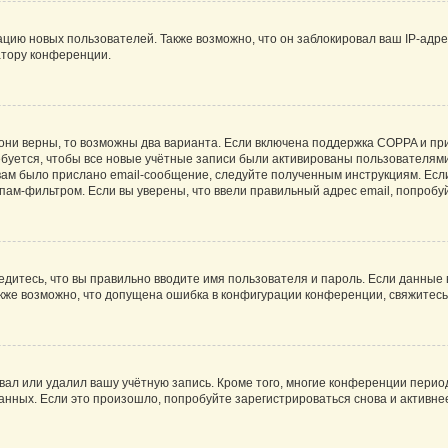
ию новых пользователей. Также возможно, что он заблокировал ваш IP-адре
атору конференции.
они верны, то возможны два варианта. Если включена поддержка COPPA и при 
уется, чтобы все новые учётные записи были активированы пользователями
ам было прислано email-сообщение, следуйте полученным инструкциям. Если
пам-фильтром. Если вы уверены, что ввели правильный адрес email, попробу
едитесь, что вы правильно вводите имя пользователя и пароль. Если данные
Также возможно, что допущена ошибка в конфигурации конференции, свяжитес
вал или удалил вашу учётную запись. Кроме того, многие конференции перио
ных. Если это произошло, попробуйте зарегистрироваться снова и активнее 