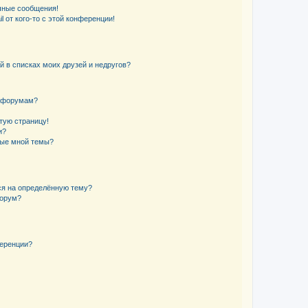
чные сообщения!
 от кого-то с этой конференции!
й в списках моих друзей и недругов?
и форумам?
стую страницу!
и?
ные мной темы?
ься на определённую тему?
форум?
ференции?