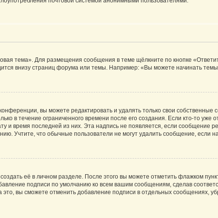
ь злоупотребления почтовой системой анонимными пользователями.
овая тема». Для размещения сообщения в теме щёлкните по кнопке «Ответит
ится внизу страниц форума или темы. Например: «Вы можете начинать темы»
конференции, вы можете редактировать и удалять только свои собственные 
ько в течение ограниченного времени после его создания. Если кто-то уже 
дату и время последней из них. Эта надпись не появляется, если сообщение 
ию. Учтите, что обычные пользователи не могут удалить сообщение, если на 
создать её в личном разделе. После этого вы можете отметить флажком пун
обавление подписи по умолчанию ко всем вашим сообщениям, сделав соотве
а это, вы сможете отменить добавление подписи в отдельных сообщениях, у