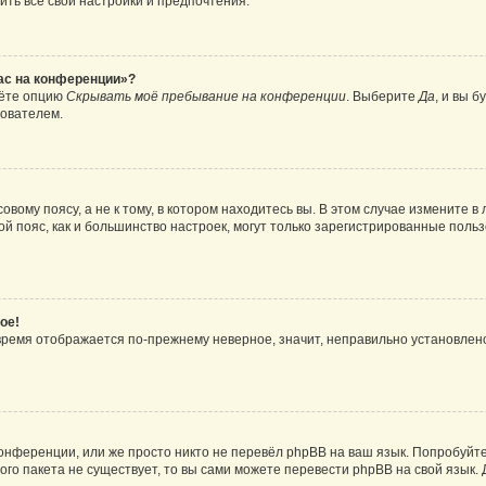
ить все свои настройки и предпочтения.
час на конференции»?
дёте опцию
Скрывать моё пребывание на конференции
. Выберите
Да
, и вы 
зователем.
вому поясу, а не к тому, в котором находитесь вы. В этом случае измените в 
овой пояс, как и большинство настроек, могут только зарегистрированные пол
ое!
о время отображается по-прежнему неверное, значит, неправильно установле
онференции, или же просто никто не перевёл phpBB на ваш язык. Попробуйт
вого пакета не существует, то вы сами можете перевести phpBB на свой язы