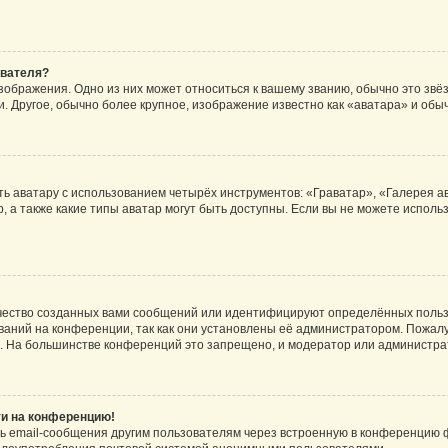
ователя?
зображения. Одно из них может относиться к вашему званию, обычно это звёзд
. Другое, обычно более крупное, изображение известно как «аватара» и обы
ь аватару с использованием четырёх инструментов: «Граватар», «Галерея а
, а также какие типы аватар могут быть доступны. Если вы не можете испол
чество созданных вами сообщений или идентифицируют определённых польз
аний на конференции, так как они установлены её администратором. Пожал
е. На большинстве конференций это запрещено, и модератор или администра
ти на конференцию!
ь email-сообщения другим пользователям через встроенную в конференцию ф