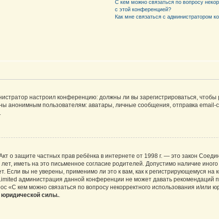
С кем можно связаться по вопросу неко
с этой конференцией?
Как мне связаться с администратором 
дминистратор настроил конференцию: должны ли вы зарегистрироваться, чтобы
 анонимным пользователям: аватары, личные сообщения, отправка email-сооб
.
 или Акт о защите частных прав ребёнка в интернете от 1998 г. — это закон Со
т, иметь на это письменное согласие родителей. Допустимо наличие иного
 Если вы не уверены, применимо ли это к вам, как к регистрирующемуся на 
Limited администрация данной конференции не может давать рекомендаций 
ос «С кем можно связаться по вопросу некорректного использования и/или ю
т юридической силы.
.