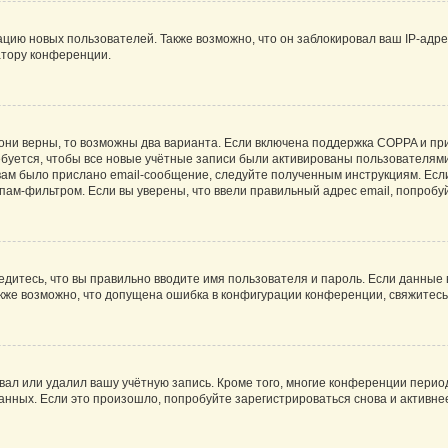
ию новых пользователей. Также возможно, что он заблокировал ваш IP-адре
атору конференции.
они верны, то возможны два варианта. Если включена поддержка COPPA и при 
уется, чтобы все новые учётные записи были активированы пользователями
ам было прислано email-сообщение, следуйте полученным инструкциям. Если
пам-фильтром. Если вы уверены, что ввели правильный адрес email, попробу
едитесь, что вы правильно вводите имя пользователя и пароль. Если данные
Также возможно, что допущена ошибка в конфигурации конференции, свяжитес
вал или удалил вашу учётную запись. Кроме того, многие конференции перио
ных. Если это произошло, попробуйте зарегистрироваться снова и активнее 