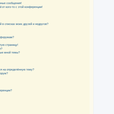
чные сообщения!
 от кого-то с этой конференции!
й в списках моих друзей и недругов?
и форумам?
стую страницу!
и?
ные мной темы?
ься на определённую тему?
форум?
ференции?