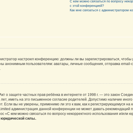
С кем можно связаться по вопросу неко
с этой конференцией?
Как мне связаться с администратором 
дминистратор настроил конференцию: должны ли вы зарегистрироваться, чтобы
 анонимным пользователям: аватары, личные сообщения, отправка email-сооб
.
 или Акт о защите частных прав ребёнка в интернете от 1998 г. — это закон Со
т, иметь на это письменное согласие родителей. Допустимо наличие иного
 Если вы не уверены, применимо ли это к вам, как к регистрирующемуся на 
Limited администрация данной конференции не может давать рекомендаций 
ос «С кем можно связаться по вопросу некорректного использования и/или ю
т юридической силы.
.