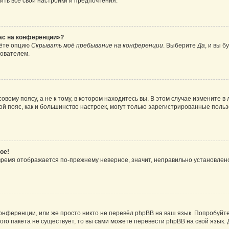
ить все свои настройки и предпочтения.
час на конференции»?
дёте опцию
Скрывать моё пребывание на конференции
. Выберите
Да
, и вы 
зователем.
вому поясу, а не к тому, в котором находитесь вы. В этом случае измените в 
овой пояс, как и большинство настроек, могут только зарегистрированные пол
ое!
о время отображается по-прежнему неверное, значит, неправильно установле
онференции, или же просто никто не перевёл phpBB на ваш язык. Попробуйт
вого пакета не существует, то вы сами можете перевести phpBB на свой язы