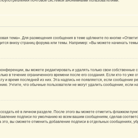
ь злоупотребления почтовой системой анонимными пользователями.
овая тема». Для размещения сообщения в теме щёлкните по кнопке «Ответит
ится внизу страниц форума или темы. Например: «Вы можете начинать темы»
конференции, вы можете редактировать и удалять только свои собственные 
ько в течение ограниченного времени после его создания. Если кто-то уже 
дату и время последней из них. Эта надпись не появляется, если сообщение 
ию. Учтите, что обычные пользователи не могут удалить сообщение, если на 
создать её в личном разделе. После этого вы можете отметить флажком пун
обавление подписи по умолчанию ко всем вашим сообщениям, сделав соотве
а это, вы сможете отменить добавление подписи в отдельных сообщениях, у