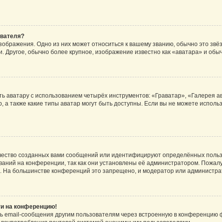
ователя?
зображения. Одно из них может относиться к вашему званию, обычно это звёзд
. Другое, обычно более крупное, изображение известно как «аватара» и обы
ь аватару с использованием четырёх инструментов: «Граватар», «Галерея а
, а также какие типы аватар могут быть доступны. Если вы не можете испол
чество созданных вами сообщений или идентифицируют определённых польз
аний на конференции, так как они установлены её администратором. Пожал
е. На большинстве конференций это запрещено, и модератор или администра
ти на конференцию!
ь email-сообщения другим пользователям через встроенную в конференцию ф