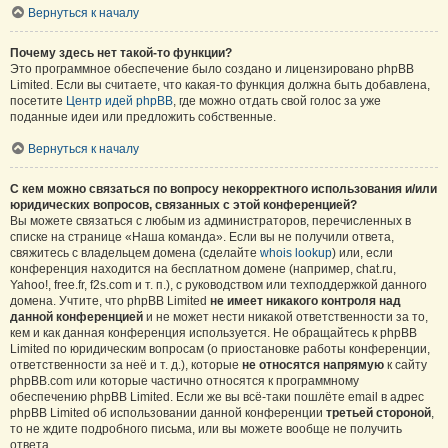
Вернуться к началу
Почему здесь нет такой-то функции?
Это программное обеспечение было создано и лицензировано phpBB
Limited. Если вы считаете, что какая-то функция должна быть добавлена,
посетите
Центр идей phpBB
, где можно отдать свой голос за уже
поданные идеи или предложить собственные.
Вернуться к началу
С кем можно связаться по вопросу некорректного использования и/или
юридических вопросов, связанных с этой конференцией?
Вы можете связаться с любым из администраторов, перечисленных в
списке на странице «Наша команда». Если вы не получили ответа,
свяжитесь с владельцем домена (сделайте
whois lookup
) или, если
конференция находится на бесплатном домене (например, chat.ru,
Yahoo!, free.fr, f2s.com и т. п.), с руководством или техподдержкой данного
домена. Учтите, что phpBB Limited
не имеет никакого контроля над
данной конференцией
и не может нести никакой ответственности за то,
кем и как данная конференция используется. Не обращайтесь к phpBB
Limited по юридическим вопросам (о приостановке работы конференции,
ответственности за неё и т. д.), которые
не относятся напрямую
к сайту
phpBB.com или которые частично относятся к программному
обеспечению phpBB Limited. Если же вы всё-таки пошлёте email в адрес
phpBB Limited об использовании данной конференции
третьей стороной
,
то не ждите подробного письма, или вы можете вообще не получить
ответа.