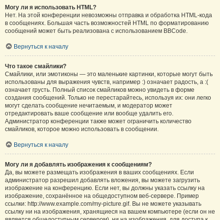
Могу ли я использовать HTML?
Нет. На этой конференции невозможны отправка и обработка HTML-кода
в сообщениях. Большая часть возможностей HTML по форматированию
сообщений может быть реализована с использованием BBCode.
Вернуться к началу
Что такое смайлики?
Смайлики, или эмотиконы — это маленькие картинки, которые могут быть
использованы для выражения чувств, например :) означает радость, а :(
означает грусть. Полный список смайликов можно увидеть в форме
создания сообщений. Только не перестарайтесь, используя их: они легко
могут сделать сообщение нечитаемым, и модератор может
отредактировать ваше сообщение или вообще удалить его.
Администратор конференции также может ограничить количество
смайликов, которое можно использовать в сообщении.
Вернуться к началу
Могу ли я добавлять изображения к сообщениям?
Да, вы можете размещать изображения в ваших сообщениях. Если
администратор разрешил добавлять вложения, вы можете загрузить
изображение на конференцию. Если нет, вы должны указать ссылку на
изображение, сохранённое на общедоступном веб-сервере. Пример
ссылки: http://www.example.com/my-picture.gif. Вы не можете указывать
ссылку ни на изображения, хранящиеся на вашем компьютере (если он не
является общедоступным сервером), ни на изображения, для доступа к