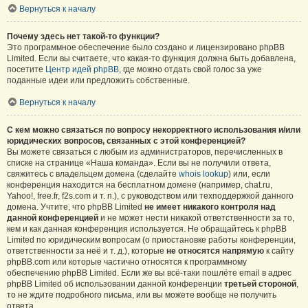
Вернуться к началу
Почему здесь нет такой-то функции?
Это программное обеспечение было создано и лицензировано phpBB
Limited. Если вы считаете, что какая-то функция должна быть добавлена,
посетите
Центр идей phpBB
, где можно отдать свой голос за уже
поданные идеи или предложить собственные.
Вернуться к началу
С кем можно связаться по вопросу некорректного использования и/или
юридических вопросов, связанных с этой конференцией?
Вы можете связаться с любым из администраторов, перечисленных в
списке на странице «Наша команда». Если вы не получили ответа,
свяжитесь с владельцем домена (сделайте
whois lookup
) или, если
конференция находится на бесплатном домене (например, chat.ru,
Yahoo!, free.fr, f2s.com и т. п.), с руководством или техподдержкой данного
домена. Учтите, что phpBB Limited
не имеет никакого контроля над
данной конференцией
и не может нести никакой ответственности за то,
кем и как данная конференция используется. Не обращайтесь к phpBB
Limited по юридическим вопросам (о приостановке работы конференции,
ответственности за неё и т. д.), которые
не относятся напрямую
к сайту
phpBB.com или которые частично относятся к программному
обеспечению phpBB Limited. Если же вы всё-таки пошлёте email в адрес
phpBB Limited об использовании данной конференции
третьей стороной
,
то не ждите подробного письма, или вы можете вообще не получить
ответа.