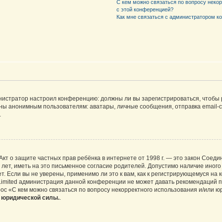
С кем можно связаться по вопросу неко
с этой конференцией?
Как мне связаться с администратором 
дминистратор настроил конференцию: должны ли вы зарегистрироваться, чтобы
 анонимным пользователям: аватары, личные сообщения, отправка email-сооб
.
 или Акт о защите частных прав ребёнка в интернете от 1998 г. — это закон Со
т, иметь на это письменное согласие родителей. Допустимо наличие иного
 Если вы не уверены, применимо ли это к вам, как к регистрирующемуся на 
Limited администрация данной конференции не может давать рекомендаций 
ос «С кем можно связаться по вопросу некорректного использования и/или ю
т юридической силы.
.