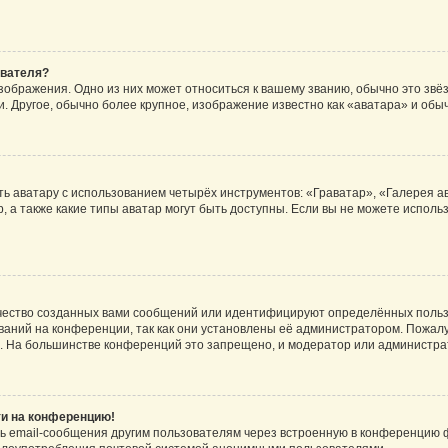
ователя?
зображения. Одно из них может относиться к вашему званию, обычно это звёзд
. Другое, обычно более крупное, изображение известно как «аватара» и обы
ь аватару с использованием четырёх инструментов: «Граватар», «Галерея а
, а также какие типы аватар могут быть доступны. Если вы не можете испол
чество созданных вами сообщений или идентифицируют определённых польз
аний на конференции, так как они установлены её администратором. Пожал
е. На большинстве конференций это запрещено, и модератор или администра
ти на конференцию!
ь email-сообщения другим пользователям через встроенную в конференцию ф