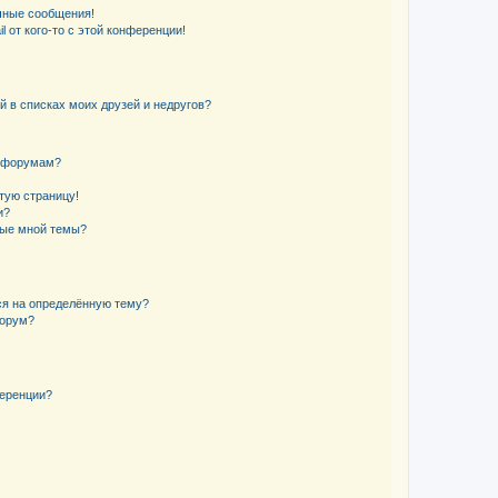
чные сообщения!
 от кого-то с этой конференции!
й в списках моих друзей и недругов?
и форумам?
стую страницу!
и?
ные мной темы?
ься на определённую тему?
форум?
ференции?