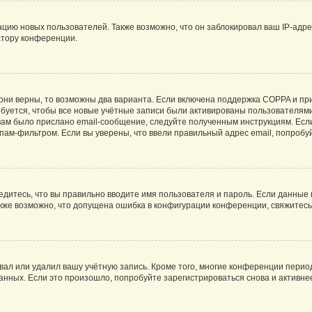
ию новых пользователей. Также возможно, что он заблокировал ваш IP-адре
атору конференции.
они верны, то возможны два варианта. Если включена поддержка COPPA и при 
уется, чтобы все новые учётные записи были активированы пользователями
ам было прислано email-сообщение, следуйте полученным инструкциям. Если
пам-фильтром. Если вы уверены, что ввели правильный адрес email, попробу
едитесь, что вы правильно вводите имя пользователя и пароль. Если данные
Также возможно, что допущена ошибка в конфигурации конференции, свяжитес
вал или удалил вашу учётную запись. Кроме того, многие конференции перио
ных. Если это произошло, попробуйте зарегистрироваться снова и активнее 