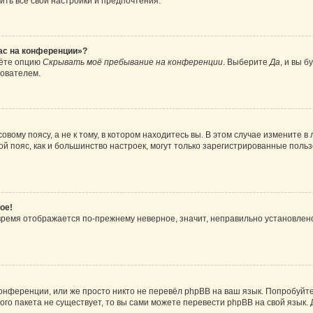
ить все свои настройки и предпочтения.
час на конференции»?
дёте опцию
Скрывать моё пребывание на конференции
. Выберите
Да
, и вы 
зователем.
вому поясу, а не к тому, в котором находитесь вы. В этом случае измените в 
овой пояс, как и большинство настроек, могут только зарегистрированные пол
ое!
о время отображается по-прежнему неверное, значит, неправильно установле
онференции, или же просто никто не перевёл phpBB на ваш язык. Попробуйт
вого пакета не существует, то вы сами можете перевести phpBB на свой язы