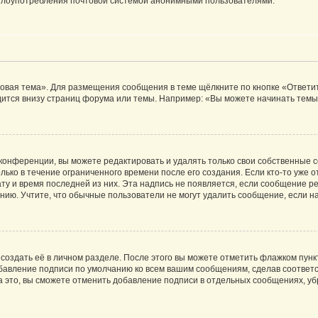
ь злоупотребления почтовой системой анонимными пользователями.
овая тема». Для размещения сообщения в теме щёлкните по кнопке «Ответит
ится внизу страниц форума или темы. Например: «Вы можете начинать темы»
конференции, вы можете редактировать и удалять только свои собственные 
ько в течение ограниченного времени после его создания. Если кто-то уже 
дату и время последней из них. Эта надпись не появляется, если сообщение 
ию. Учтите, что обычные пользователи не могут удалить сообщение, если на 
создать её в личном разделе. После этого вы можете отметить флажком пун
обавление подписи по умолчанию ко всем вашим сообщениям, сделав соотве
а это, вы сможете отменить добавление подписи в отдельных сообщениях, у