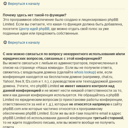
Вернуться к началу
Почему здесь нет такой-то функции?
Это программное обеспечение было создано и лицензировано phpBB
Limited. Если вы считаете, что какая-то функция должна быть добавлена,
посетите
Центр идей phpBB
, где можно отдать свой голос за уже
поданные идеи или предложить собственные.
Вернуться к началу
С кем можно связаться по вопросу некорректного использования и/или
юридических вопросов, связанных с этой конференцией?
Вы можете связаться с любым из администраторов, перечисленных в
списке на странице «Наша команда». Если вы не получили ответа,
свяжитесь с владельцем домена (сделайте
whois lookup
) или, если
конференция находится на бесплатном домене (например, chat.ru,
Yahoo!, free.fr, f2s.com и т. п.), с руководством или техподдержкой данного
домена. Учтите, что phpBB Limited
не имеет никакого контроля над
данной конференцией
и не может нести никакой ответственности за то,
кем и как данная конференция используется. Не обращайтесь к phpBB
Limited по юридическим вопросам (о приостановке работы конференции,
ответственности за неё и т. д.), которые
не относятся напрямую
к сайту
phpBB.com или которые частично относятся к программному
обеспечению phpBB Limited. Если же вы всё-таки пошлёте email в адрес
phpBB Limited об использовании данной конференции
третьей стороной
,
то не ждите подробного письма, или вы можете вообще не получить
ответа.