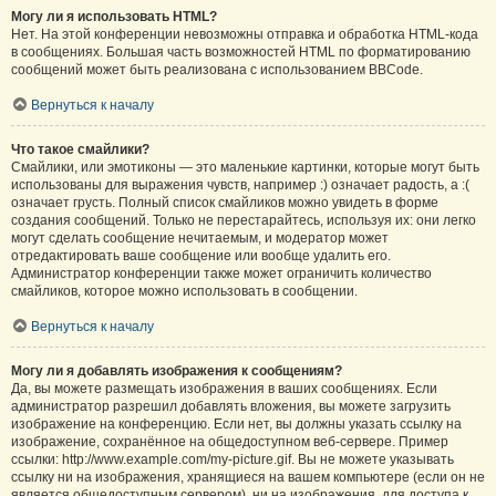
Могу ли я использовать HTML?
Нет. На этой конференции невозможны отправка и обработка HTML-кода
в сообщениях. Большая часть возможностей HTML по форматированию
сообщений может быть реализована с использованием BBCode.
Вернуться к началу
Что такое смайлики?
Смайлики, или эмотиконы — это маленькие картинки, которые могут быть
использованы для выражения чувств, например :) означает радость, а :(
означает грусть. Полный список смайликов можно увидеть в форме
создания сообщений. Только не перестарайтесь, используя их: они легко
могут сделать сообщение нечитаемым, и модератор может
отредактировать ваше сообщение или вообще удалить его.
Администратор конференции также может ограничить количество
смайликов, которое можно использовать в сообщении.
Вернуться к началу
Могу ли я добавлять изображения к сообщениям?
Да, вы можете размещать изображения в ваших сообщениях. Если
администратор разрешил добавлять вложения, вы можете загрузить
изображение на конференцию. Если нет, вы должны указать ссылку на
изображение, сохранённое на общедоступном веб-сервере. Пример
ссылки: http://www.example.com/my-picture.gif. Вы не можете указывать
ссылку ни на изображения, хранящиеся на вашем компьютере (если он не
является общедоступным сервером), ни на изображения, для доступа к