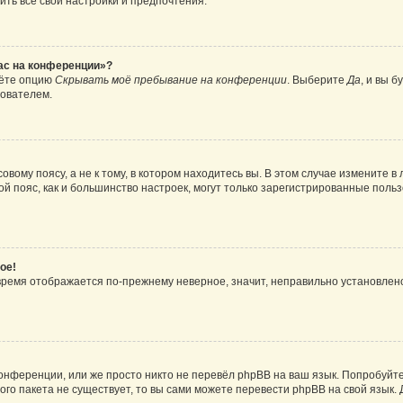
ить все свои настройки и предпочтения.
час на конференции»?
дёте опцию
Скрывать моё пребывание на конференции
. Выберите
Да
, и вы 
зователем.
вому поясу, а не к тому, в котором находитесь вы. В этом случае измените в 
овой пояс, как и большинство настроек, могут только зарегистрированные пол
ое!
о время отображается по-прежнему неверное, значит, неправильно установле
онференции, или же просто никто не перевёл phpBB на ваш язык. Попробуйт
вого пакета не существует, то вы сами можете перевести phpBB на свой язы