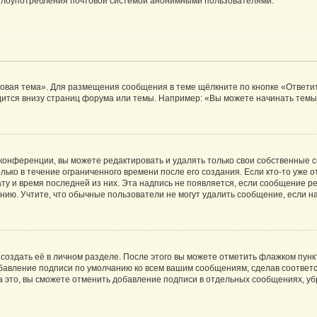
ь злоупотребления почтовой системой анонимными пользователями.
овая тема». Для размещения сообщения в теме щёлкните по кнопке «Ответит
ится внизу страниц форума или темы. Например: «Вы можете начинать темы»
конференции, вы можете редактировать и удалять только свои собственные 
ько в течение ограниченного времени после его создания. Если кто-то уже 
дату и время последней из них. Эта надпись не появляется, если сообщение 
ию. Учтите, что обычные пользователи не могут удалить сообщение, если на 
создать её в личном разделе. После этого вы можете отметить флажком пун
обавление подписи по умолчанию ко всем вашим сообщениям, сделав соотве
а это, вы сможете отменить добавление подписи в отдельных сообщениях, у