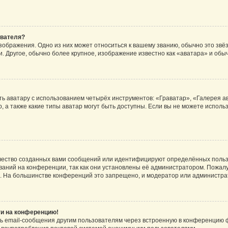
ователя?
зображения. Одно из них может относиться к вашему званию, обычно это звёзд
. Другое, обычно более крупное, изображение известно как «аватара» и обы
ь аватару с использованием четырёх инструментов: «Граватар», «Галерея а
, а также какие типы аватар могут быть доступны. Если вы не можете испол
чество созданных вами сообщений или идентифицируют определённых польз
аний на конференции, так как они установлены её администратором. Пожал
е. На большинстве конференций это запрещено, и модератор или администра
ти на конференцию!
ь email-сообщения другим пользователям через встроенную в конференцию ф