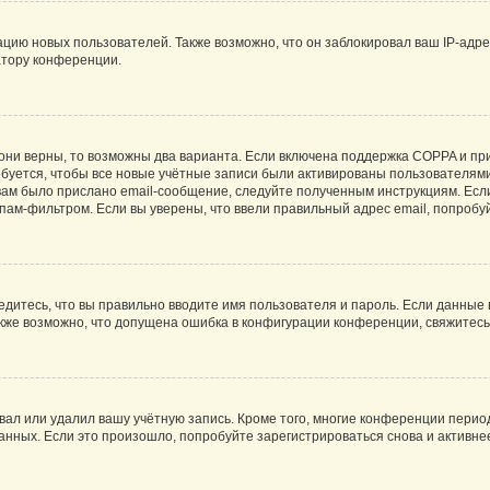
ию новых пользователей. Также возможно, что он заблокировал ваш IP-адре
атору конференции.
они верны, то возможны два варианта. Если включена поддержка COPPA и при 
уется, чтобы все новые учётные записи были активированы пользователями
ам было прислано email-сообщение, следуйте полученным инструкциям. Если
пам-фильтром. Если вы уверены, что ввели правильный адрес email, попробу
едитесь, что вы правильно вводите имя пользователя и пароль. Если данные
Также возможно, что допущена ошибка в конфигурации конференции, свяжитес
вал или удалил вашу учётную запись. Кроме того, многие конференции перио
ных. Если это произошло, попробуйте зарегистрироваться снова и активнее 