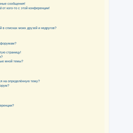
чные сообщения!
 от кого-то с этой конференции!
й в списках моих друзей и недругов?
и форумам?
стую страницу!
и?
ные мной темы?
ься на определённую тему?
форум?
ференции?