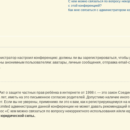
С кем можно связаться по вопросу неко
с этой конференцией?
Как мне связаться с администратором 
дминистратор настроил конференцию: должны ли вы зарегистрироваться, чтобы
 анонимным пользователям: аватары, личные сообщения, отправка email-сооб
.
 или Акт о защите частных прав ребёнка в интернете от 1998 г. — это закон Со
т, иметь на это письменное согласие родителей. Допустимо наличие иного
 Если вы не уверены, применимо ли это к вам, как к регистрирующемуся на 
Limited администрация данной конференции не может давать рекомендаций 
ос «С кем можно связаться по вопросу некорректного использования и/или ю
т юридической силы.
.