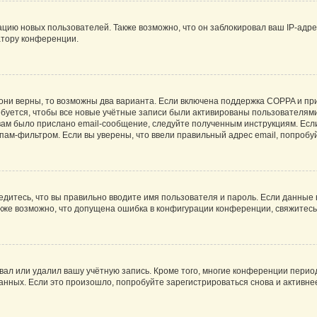
ию новых пользователей. Также возможно, что он заблокировал ваш IP-адре
атору конференции.
они верны, то возможны два варианта. Если включена поддержка COPPA и при 
уется, чтобы все новые учётные записи были активированы пользователями
ам было прислано email-сообщение, следуйте полученным инструкциям. Если
пам-фильтром. Если вы уверены, что ввели правильный адрес email, попробу
едитесь, что вы правильно вводите имя пользователя и пароль. Если данные
Также возможно, что допущена ошибка в конфигурации конференции, свяжитес
вал или удалил вашу учётную запись. Кроме того, многие конференции перио
ных. Если это произошло, попробуйте зарегистрироваться снова и активнее 