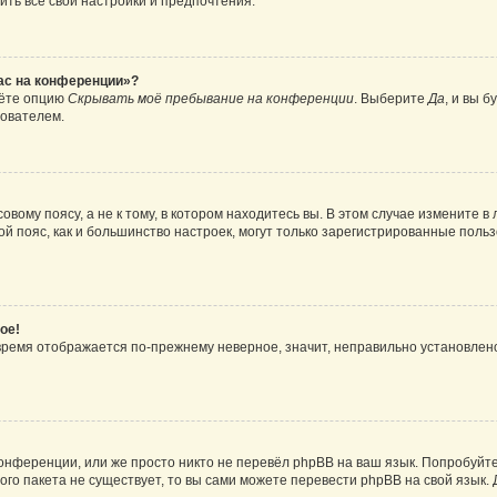
ить все свои настройки и предпочтения.
час на конференции»?
дёте опцию
Скрывать моё пребывание на конференции
. Выберите
Да
, и вы 
зователем.
вому поясу, а не к тому, в котором находитесь вы. В этом случае измените в 
овой пояс, как и большинство настроек, могут только зарегистрированные пол
ое!
о время отображается по-прежнему неверное, значит, неправильно установле
онференции, или же просто никто не перевёл phpBB на ваш язык. Попробуйт
вого пакета не существует, то вы сами можете перевести phpBB на свой язы