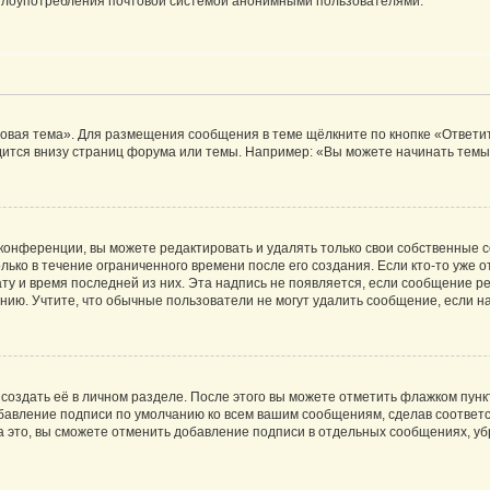
ь злоупотребления почтовой системой анонимными пользователями.
овая тема». Для размещения сообщения в теме щёлкните по кнопке «Ответит
ится внизу страниц форума или темы. Например: «Вы можете начинать темы»
конференции, вы можете редактировать и удалять только свои собственные 
ько в течение ограниченного времени после его создания. Если кто-то уже 
дату и время последней из них. Эта надпись не появляется, если сообщение 
ию. Учтите, что обычные пользователи не могут удалить сообщение, если на 
создать её в личном разделе. После этого вы можете отметить флажком пун
обавление подписи по умолчанию ко всем вашим сообщениям, сделав соотве
а это, вы сможете отменить добавление подписи в отдельных сообщениях, у