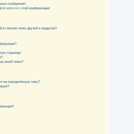
чные сообщения!
 от кого-то с этой конференции!
й в списках моих друзей и недругов?
и форумам?
стую страницу!
и?
ные мной темы?
ься на определённую тему?
форум?
ференции?