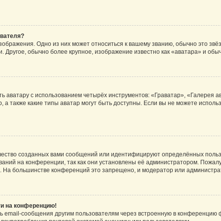
ователя?
зображения. Одно из них может относиться к вашему званию, обычно это звёзд
. Другое, обычно более крупное, изображение известно как «аватара» и обы
ь аватару с использованием четырёх инструментов: «Граватар», «Галерея а
, а также какие типы аватар могут быть доступны. Если вы не можете испол
чество созданных вами сообщений или идентифицируют определённых польз
аний на конференции, так как они установлены её администратором. Пожал
е. На большинстве конференций это запрещено, и модератор или администра
ти на конференцию!
ь email-сообщения другим пользователям через встроенную в конференцию ф