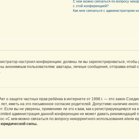
С кем можно связаться по вопросу неко
с этой конференцией?
Как мне связаться с администратором 
дминистратор настроил конференцию: должны ли вы зарегистрироваться, чтобы
 анонимным пользователям: аватары, личные сообщения, отправка email-сооб
.
 или Акт о защите частных прав ребёнка в интернете от 1998 г. — это закон Со
т, иметь на это письменное согласие родителей. Допустимо наличие иного
 Если вы не уверены, применимо ли это к вам, как к регистрирующемуся на 
Limited администрация данной конференции не может давать рекомендаций 
ос «С кем можно связаться по вопросу некорректного использования и/или ю
т юридической силы.
.