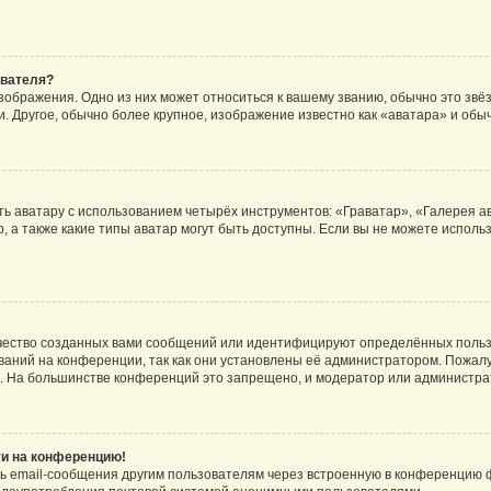
ователя?
зображения. Одно из них может относиться к вашему званию, обычно это звёзд
. Другое, обычно более крупное, изображение известно как «аватара» и обы
ь аватару с использованием четырёх инструментов: «Граватар», «Галерея а
, а также какие типы аватар могут быть доступны. Если вы не можете испол
чество созданных вами сообщений или идентифицируют определённых польз
аний на конференции, так как они установлены её администратором. Пожал
е. На большинстве конференций это запрещено, и модератор или администра
ти на конференцию!
ь email-сообщения другим пользователям через встроенную в конференцию ф