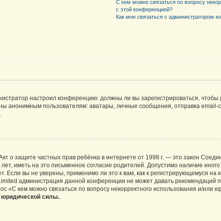
С кем можно связаться по вопросу неко
с этой конференцией?
Как мне связаться с администратором 
дминистратор настроил конференцию: должны ли вы зарегистрироваться, чтобы
 анонимным пользователям: аватары, личные сообщения, отправка email-сооб
.
 или Акт о защите частных прав ребёнка в интернете от 1998 г. — это закон Со
т, иметь на это письменное согласие родителей. Допустимо наличие иного
 Если вы не уверены, применимо ли это к вам, как к регистрирующемуся на 
Limited администрация данной конференции не может давать рекомендаций 
ос «С кем можно связаться по вопросу некорректного использования и/или ю
т юридической силы.
.