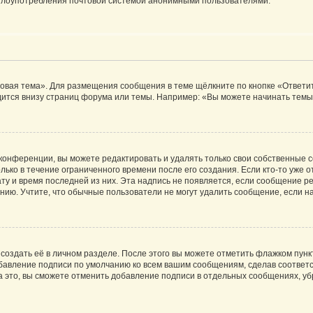
ь злоупотребления почтовой системой анонимными пользователями.
овая тема». Для размещения сообщения в теме щёлкните по кнопке «Ответит
ится внизу страниц форума или темы. Например: «Вы можете начинать темы»
конференции, вы можете редактировать и удалять только свои собственные 
ько в течение ограниченного времени после его создания. Если кто-то уже 
дату и время последней из них. Эта надпись не появляется, если сообщение 
ию. Учтите, что обычные пользователи не могут удалить сообщение, если на 
создать её в личном разделе. После этого вы можете отметить флажком пун
обавление подписи по умолчанию ко всем вашим сообщениям, сделав соотве
а это, вы сможете отменить добавление подписи в отдельных сообщениях, у