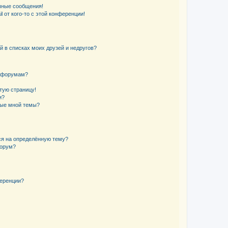
чные сообщения!
 от кого-то с этой конференции!
й в списках моих друзей и недругов?
и форумам?
стую страницу!
и?
ные мной темы?
ься на определённую тему?
форум?
ференции?