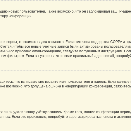
ию новых пользователей. Также возможно, что он заблокировал ваш IP-адре
атору конференции.
они верны, то возможны два варианта. Если включена поддержка COPPA и при 
уется, чтобы все новые учётные записи были активированы пользователями
ам было прислано email-сообщение, следуйте полученным инструкциям. Если
пам-фильтром. Если вы уверены, что ввели правильный адрес email, попробу
едитесь, что вы правильно вводите имя пользователя и пароль. Если данные
Также возможно, что допущена ошибка в конфигурации конференции, свяжитес
вал или удалил вашу учётную запись. Кроме того, многие конференции перио
ных. Если это произошло, попробуйте зарегистрироваться снова и активнее 