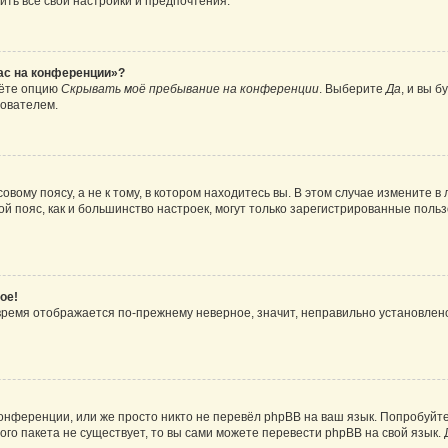
ить все свои настройки и предпочтения.
час на конференции»?
дёте опцию
Скрывать моё пребывание на конференции
. Выберите
Да
, и вы 
зователем.
вому поясу, а не к тому, в котором находитесь вы. В этом случае измените в 
овой пояс, как и большинство настроек, могут только зарегистрированные пол
ое!
о время отображается по-прежнему неверное, значит, неправильно установле
онференции, или же просто никто не перевёл phpBB на ваш язык. Попробуйт
вого пакета не существует, то вы сами можете перевести phpBB на свой язы