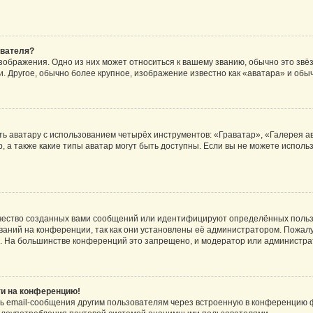
ователя?
зображения. Одно из них может относиться к вашему званию, обычно это звёзд
. Другое, обычно более крупное, изображение известно как «аватара» и обы
ь аватару с использованием четырёх инструментов: «Граватар», «Галерея а
, а также какие типы аватар могут быть доступны. Если вы не можете испол
чество созданных вами сообщений или идентифицируют определённых польз
аний на конференции, так как они установлены её администратором. Пожал
е. На большинстве конференций это запрещено, и модератор или администра
ти на конференцию!
ь email-сообщения другим пользователям через встроенную в конференцию ф