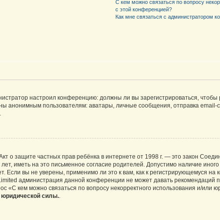
С кем можно связаться по вопросу неко
с этой конференцией?
Как мне связаться с администратором 
дминистратор настроил конференцию: должны ли вы зарегистрироваться, чтобы
 анонимным пользователям: аватары, личные сообщения, отправка email-сооб
.
 или Акт о защите частных прав ребёнка в интернете от 1998 г. — это закон Со
т, иметь на это письменное согласие родителей. Допустимо наличие иного
 Если вы не уверены, применимо ли это к вам, как к регистрирующемуся на 
Limited администрация данной конференции не может давать рекомендаций 
ос «С кем можно связаться по вопросу некорректного использования и/или ю
т юридической силы.
.