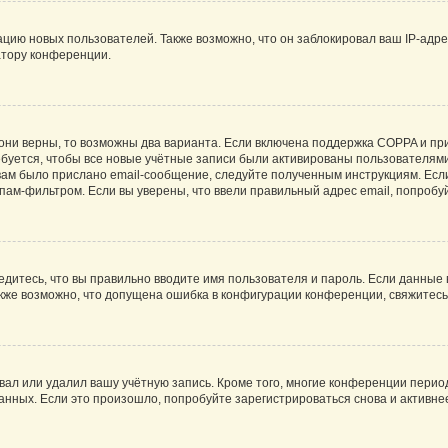
ию новых пользователей. Также возможно, что он заблокировал ваш IP-адре
атору конференции.
они верны, то возможны два варианта. Если включена поддержка COPPA и при 
уется, чтобы все новые учётные записи были активированы пользователями
ам было прислано email-сообщение, следуйте полученным инструкциям. Если
пам-фильтром. Если вы уверены, что ввели правильный адрес email, попробу
едитесь, что вы правильно вводите имя пользователя и пароль. Если данные
Также возможно, что допущена ошибка в конфигурации конференции, свяжитес
вал или удалил вашу учётную запись. Кроме того, многие конференции перио
ных. Если это произошло, попробуйте зарегистрироваться снова и активнее 