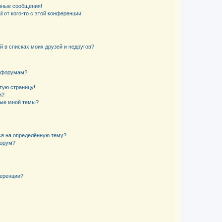
чные сообщения!
 от кого-то с этой конференции!
й в списках моих друзей и недругов?
и форумам?
стую страницу!
и?
ные мной темы?
ься на определённую тему?
форум?
ференции?