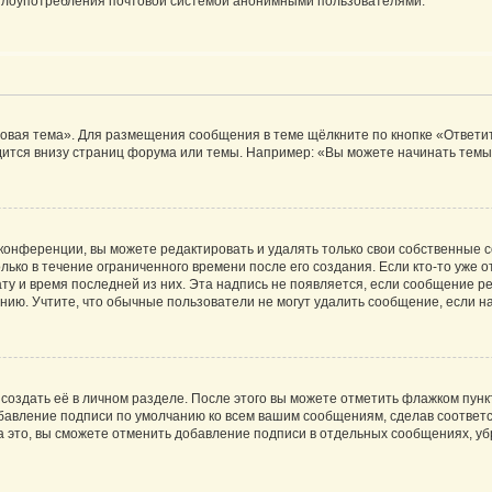
ь злоупотребления почтовой системой анонимными пользователями.
овая тема». Для размещения сообщения в теме щёлкните по кнопке «Ответит
ится внизу страниц форума или темы. Например: «Вы можете начинать темы»
конференции, вы можете редактировать и удалять только свои собственные 
ько в течение ограниченного времени после его создания. Если кто-то уже 
дату и время последней из них. Эта надпись не появляется, если сообщение 
ию. Учтите, что обычные пользователи не могут удалить сообщение, если на 
создать её в личном разделе. После этого вы можете отметить флажком пун
обавление подписи по умолчанию ко всем вашим сообщениям, сделав соотве
а это, вы сможете отменить добавление подписи в отдельных сообщениях, у