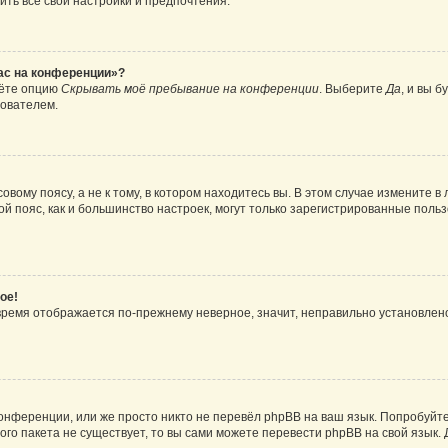
ить все свои настройки и предпочтения.
час на конференции»?
дёте опцию
Скрывать моё пребывание на конференции
. Выберите
Да
, и вы 
зователем.
вому поясу, а не к тому, в котором находитесь вы. В этом случае измените в 
овой пояс, как и большинство настроек, могут только зарегистрированные пол
ое!
о время отображается по-прежнему неверное, значит, неправильно установле
онференции, или же просто никто не перевёл phpBB на ваш язык. Попробуйт
вого пакета не существует, то вы сами можете перевести phpBB на свой язы