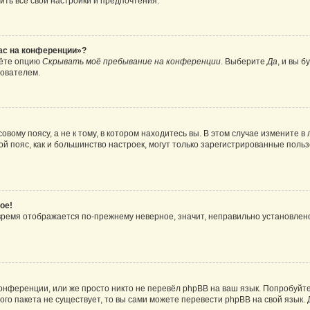
ить все свои настройки и предпочтения.
час на конференции»?
дёте опцию
Скрывать моё пребывание на конференции
. Выберите
Да
, и вы 
зователем.
вому поясу, а не к тому, в котором находитесь вы. В этом случае измените в 
овой пояс, как и большинство настроек, могут только зарегистрированные пол
ое!
о время отображается по-прежнему неверное, значит, неправильно установле
онференции, или же просто никто не перевёл phpBB на ваш язык. Попробуйт
вого пакета не существует, то вы сами можете перевести phpBB на свой язы