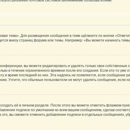
ь злоупотребления почтовой системой анонимными пользователями.
овая тема». Для размещения сообщения в теме щёлкните по кнопке «Ответит
ится внизу страниц форума или темы. Например: «Вы можете начинать темы»
конференции, вы можете редактировать и удалять только свои собственные 
ько в течение ограниченного времени после его создания. Если кто-то уже 
дату и время последней из них. Эта надпись не появляется, если сообщение 
ию. Учтите, что обычные пользователи не могут удалить сообщение, если на 
создать её в личном разделе. После этого вы можете отметить флажком пун
обавление подписи по умолчанию ко всем вашим сообщениям, сделав соотве
а это, вы сможете отменить добавление подписи в отдельных сообщениях, у