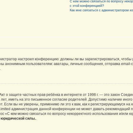
С кем можно связаться по вопросу неко
с этой конференцией?
Как мне связаться с администратором 
дминистратор настроил конференцию: должны ли вы зарегистрироваться, чтобы
 анонимным пользователям: аватары, личные сообщения, отправка email-сооб
.
 или Акт о защите частных прав ребёнка в интернете от 1998 г. — это закон Со
т, иметь на это письменное согласие родителей. Допустимо наличие иного
 Если вы не уверены, применимо ли это к вам, как к регистрирующемуся на 
Limited администрация данной конференции не может давать рекомендаций 
ос «С кем можно связаться по вопросу некорректного использования и/или ю
т юридической силы.
.