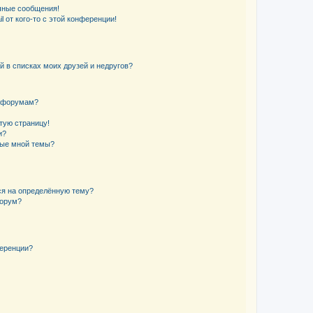
чные сообщения!
 от кого-то с этой конференции!
й в списках моих друзей и недругов?
и форумам?
стую страницу!
и?
ные мной темы?
ься на определённую тему?
форум?
ференции?