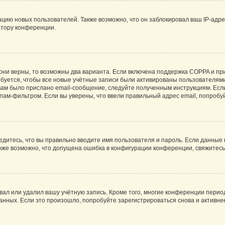
ию новых пользователей. Также возможно, что он заблокировал ваш IP-адре
атору конференции.
они верны, то возможны два варианта. Если включена поддержка COPPA и при 
уется, чтобы все новые учётные записи были активированы пользователями
ам было прислано email-сообщение, следуйте полученным инструкциям. Если
пам-фильтром. Если вы уверены, что ввели правильный адрес email, попробу
едитесь, что вы правильно вводите имя пользователя и пароль. Если данные
Также возможно, что допущена ошибка в конфигурации конференции, свяжитес
вал или удалил вашу учётную запись. Кроме того, многие конференции перио
ных. Если это произошло, попробуйте зарегистрироваться снова и активнее 