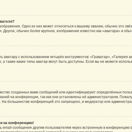
ователя?
зображения. Одно из них может относиться к вашему званию, обычно это звёзд
. Другое, обычно более крупное, изображение известно как «аватара» и обы
ь аватару с использованием четырёх инструментов: «Граватар», «Галерея а
, а также какие типы аватар могут быть доступны. Если вы не можете испол
чество созданных вами сообщений или идентифицируют определённых польз
аний на конференции, так как они установлены её администратором. Пожал
е. На большинстве конференций это запрещено, и модератор или администра
ти на конференцию!
ь email-сообщения другим пользователям через встроенную в конференцию ф