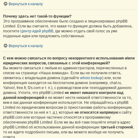
Вернуться к началу
Почему здесь нет такой-то функции?
Это программное обеспечение было создано и лицензировано phpBB
Limited. Если вы считаете, что какая-то функция должна быть добавлена,
посетите
Центр идей phpBB
, где можно отдать свой голос за уже
поданные идеи или предложить собственные.
Вернуться к началу
С кем можно связаться по вопросу некорректного использования и/или
юридических вопросов, связанных с этой конференцией?
Вы можете связаться с любым из администраторов, перечисленных в
списке на странице «Наша команда». Если вы не получили ответа,
свяжитесь с владельцем домена (сделайте
whois lookup
) или, если
конференция находится на бесплатном домене (например, chat.ru,
Yahoo!, free.fr, f2s.com и т. п.), с руководством или техподдержкой данного
домена. Учтите, что phpBB Limited
не имеет никакого контроля над
данной конференцией
и не может нести никакой ответственности за то,
кем и как данная конференция используется. Не обращайтесь к phpBB
Limited по юридическим вопросам (о приостановке работы конференции,
ответственности за неё и т. д.), которые
не относятся напрямую
к сайту
phpBB.com или которые частично относятся к программному
обеспечению phpBB Limited. Если же вы всё-таки пошлёте email в адрес
phpBB Limited об использовании данной конференции
третьей стороной
,
то не ждите подробного письма, или вы можете вообще не получить
ответа.