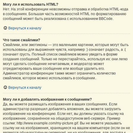
Могу ли я использовать HTML?
Нет. На этой конференции невозможны отправка и обработка HTML-кода
в сообщениях. Большая часть возможностей HTML по форматированию
сообщений может быть реализована с использованием BBCode.
Вернуться к началу
Что такое смайлики?
Смайлики, или эмотиконы — это маленькие картинки, которые могут быть
использованы для выражения чувств, например :) означает радость, а :(
означает грусть. Полный список смайликов можно увидеть в форме
создания сообщений. Только не перестарайтесь, используя их: они легко
могут сделать сообщение нечитаемым, и модератор может
отредактировать ваше сообщение или вообще удалить его.
Администратор конференции также может ограничить количество
смайликов, которое можно использовать в сообщении.
Вернуться к началу
Могу ли я добавлять изображения к сообщениям?
Да, вы можете размещать изображения в ваших сообщениях. Если
администратор разрешил добавлять вложения, вы можете загрузить
изображение на конференцию. Если нет, вы должны указать ссылку на
изображение, сохранённое на общедоступном веб-сервере. Пример
ссылки: http://www.example.com/my-picture.gif. Вы не можете указывать
ссылку ни на изображения, хранящиеся на вашем компьютере (если он не
является общедоступным сервером), ни на изображения, для доступа к