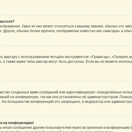
ователя?
зображения. Одно из них может относиться к вашему званию, обычно это звёзд
. Другое, обычно более крупное, изображение известно как «аватара» и обы
ь аватару с использованием четырёх инструментов: «Граватар», «Галерея а
, а также какие типы аватар могут быть доступны. Если вы не можете испол
чество созданных вами сообщений или идентифицируют определённых польз
аний на конференции, так как они установлены её администратором. Пожал
е. На большинстве конференций это запрещено, и модератор или администра
ти на конференцию!
ь email-сообщения другим пользователям через встроенную в конференцию ф