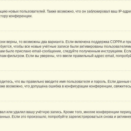
ию новых пользователей. Также возможно, что он заблокировал ваш IP-адре
атору конференции.
они верны, то возможны два варианта. Если включена поддержка COPPA и при 
уется, чтобы все новые учётные записи были активированы пользователями
ам было прислано email-сообщение, следуйте полученным инструкциям. Если
пам-фильтром. Если вы уверены, что ввели правильный адрес email, попробу
едитесь, что вы правильно вводите имя пользователя и пароль. Если данные
Также возможно, что допущена ошибка в конфигурации конференции, свяжитес
вал или удалил вашу учётную запись. Кроме того, многие конференции перио
ных. Если это произошло, попробуйте зарегистрироваться снова и активнее 