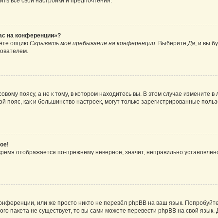
ить все свои настройки и предпочтения.
час на конференции»?
дёте опцию
Скрывать моё пребывание на конференции
. Выберите
Да
, и вы 
зователем.
вому поясу, а не к тому, в котором находитесь вы. В этом случае измените в 
овой пояс, как и большинство настроек, могут только зарегистрированные пол
ое!
о время отображается по-прежнему неверное, значит, неправильно установле
онференции, или же просто никто не перевёл phpBB на ваш язык. Попробуйт
вого пакета не существует, то вы сами можете перевести phpBB на свой язы