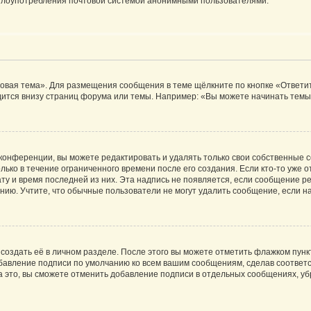
ь злоупотребления почтовой системой анонимными пользователями.
овая тема». Для размещения сообщения в теме щёлкните по кнопке «Ответит
ится внизу страниц форума или темы. Например: «Вы можете начинать темы»
конференции, вы можете редактировать и удалять только свои собственные 
ько в течение ограниченного времени после его создания. Если кто-то уже 
дату и время последней из них. Эта надпись не появляется, если сообщение 
ию. Учтите, что обычные пользователи не могут удалить сообщение, если на 
создать её в личном разделе. После этого вы можете отметить флажком пун
обавление подписи по умолчанию ко всем вашим сообщениям, сделав соотве
а это, вы сможете отменить добавление подписи в отдельных сообщениях, у