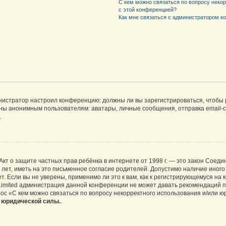
С кем можно связаться по вопросу неко
с этой конференцией?
Как мне связаться с администратором 
дминистратор настроил конференцию: должны ли вы зарегистрироваться, чтобы
 анонимным пользователям: аватары, личные сообщения, отправка email-сооб
.
 или Акт о защите частных прав ребёнка в интернете от 1998 г. — это закон Со
т, иметь на это письменное согласие родителей. Допустимо наличие иного
 Если вы не уверены, применимо ли это к вам, как к регистрирующемуся на 
Limited администрация данной конференции не может давать рекомендаций 
ос «С кем можно связаться по вопросу некорректного использования и/или ю
т юридической силы.
.