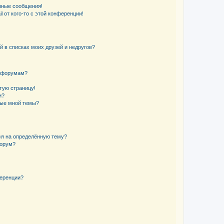
чные сообщения!
 от кого-то с этой конференции!
й в списках моих друзей и недругов?
и форумам?
стую страницу!
и?
ные мной темы?
ься на определённую тему?
форум?
ференции?