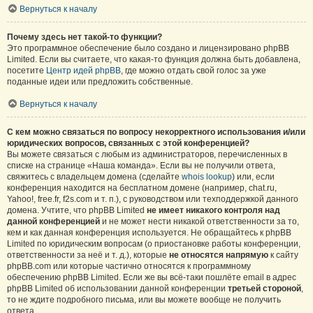
Вернуться к началу
Почему здесь нет такой-то функции?
Это программное обеспечение было создано и лицензировано phpBB
Limited. Если вы считаете, что какая-то функция должна быть добавлена,
посетите
Центр идей phpBB
, где можно отдать свой голос за уже
поданные идеи или предложить собственные.
Вернуться к началу
С кем можно связаться по вопросу некорректного использования и/или
юридических вопросов, связанных с этой конференцией?
Вы можете связаться с любым из администраторов, перечисленных в
списке на странице «Наша команда». Если вы не получили ответа,
свяжитесь с владельцем домена (сделайте
whois lookup
) или, если
конференция находится на бесплатном домене (например, chat.ru,
Yahoo!, free.fr, f2s.com и т. п.), с руководством или техподдержкой данного
домена. Учтите, что phpBB Limited
не имеет никакого контроля над
данной конференцией
и не может нести никакой ответственности за то,
кем и как данная конференция используется. Не обращайтесь к phpBB
Limited по юридическим вопросам (о приостановке работы конференции,
ответственности за неё и т. д.), которые
не относятся напрямую
к сайту
phpBB.com или которые частично относятся к программному
обеспечению phpBB Limited. Если же вы всё-таки пошлёте email в адрес
phpBB Limited об использовании данной конференции
третьей стороной
,
то не ждите подробного письма, или вы можете вообще не получить
ответа.