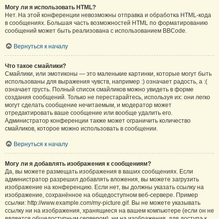
Могу ли я использовать HTML?
Нет. На этой конференции невозможны отправка и обработка HTML-кода
в сообщениях. Большая часть возможностей HTML по форматированию
сообщений может быть реализована с использованием BBCode.
Вернуться к началу
Что такое смайлики?
Смайлики, или эмотиконы — это маленькие картинки, которые могут быть
использованы для выражения чувств, например :) означает радость, а :(
означает грусть. Полный список смайликов можно увидеть в форме
создания сообщений. Только не перестарайтесь, используя их: они легко
могут сделать сообщение нечитаемым, и модератор может
отредактировать ваше сообщение или вообще удалить его.
Администратор конференции также может ограничить количество
смайликов, которое можно использовать в сообщении.
Вернуться к началу
Могу ли я добавлять изображения к сообщениям?
Да, вы можете размещать изображения в ваших сообщениях. Если
администратор разрешил добавлять вложения, вы можете загрузить
изображение на конференцию. Если нет, вы должны указать ссылку на
изображение, сохранённое на общедоступном веб-сервере. Пример
ссылки: http://www.example.com/my-picture.gif. Вы не можете указывать
ссылку ни на изображения, хранящиеся на вашем компьютере (если он не
является общедоступным сервером), ни на изображения, для доступа к