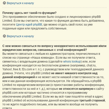
Вернуться к началу
Почему здесь нет такой-то функции?
Это программное обеспечение было создано и лицензировано phpBB
Limited. Если вы считаете, что какая-то функция должна быть добавлена,
посетите
Центр идей phpBB
, где можно отдать свой голос за уже
поданные идеи или предложить собственные.
Вернуться к началу
С кем можно связаться по вопросу некорректного использования и/или
юридических вопросов, связанных с этой конференцией?
Вы можете связаться с любым из администраторов, перечисленных в
списке на странице «Наша команда». Если вы не получили ответа,
свяжитесь с владельцем домена (сделайте
whois lookup
) или, если
конференция находится на бесплатном домене (например, chat.ru,
Yahoo!, free.fr, f2s.com и т. п.), с руководством или техподдержкой данного
домена. Учтите, что phpBB Limited
не имеет никакого контроля над
данной конференцией
и не может нести никакой ответственности за то,
кем и как данная конференция используется. Не обращайтесь к phpBB
Limited по юридическим вопросам (о приостановке работы конференции,
ответственности за неё и т. д.), которые
не относятся напрямую
к сайту
phpBB.com или которые частично относятся к программному
обеспечению phpBB Limited. Если же вы всё-таки пошлёте email в адрес
phpBB Limited об использовании данной конференции
третьей стороной
,
то не ждите подробного письма, или вы можете вообще не получить
ответа.