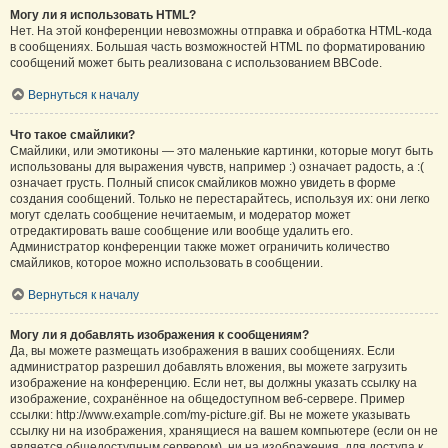
Могу ли я использовать HTML?
Нет. На этой конференции невозможны отправка и обработка HTML-кода
в сообщениях. Большая часть возможностей HTML по форматированию
сообщений может быть реализована с использованием BBCode.
Вернуться к началу
Что такое смайлики?
Смайлики, или эмотиконы — это маленькие картинки, которые могут быть
использованы для выражения чувств, например :) означает радость, а :(
означает грусть. Полный список смайликов можно увидеть в форме
создания сообщений. Только не перестарайтесь, используя их: они легко
могут сделать сообщение нечитаемым, и модератор может
отредактировать ваше сообщение или вообще удалить его.
Администратор конференции также может ограничить количество
смайликов, которое можно использовать в сообщении.
Вернуться к началу
Могу ли я добавлять изображения к сообщениям?
Да, вы можете размещать изображения в ваших сообщениях. Если
администратор разрешил добавлять вложения, вы можете загрузить
изображение на конференцию. Если нет, вы должны указать ссылку на
изображение, сохранённое на общедоступном веб-сервере. Пример
ссылки: http://www.example.com/my-picture.gif. Вы не можете указывать
ссылку ни на изображения, хранящиеся на вашем компьютере (если он не
является общедоступным сервером), ни на изображения, для доступа к