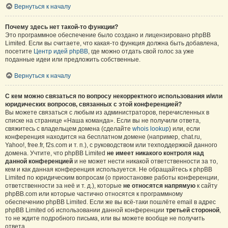
Вернуться к началу
Почему здесь нет такой-то функции?
Это программное обеспечение было создано и лицензировано phpBB
Limited. Если вы считаете, что какая-то функция должна быть добавлена,
посетите
Центр идей phpBB
, где можно отдать свой голос за уже
поданные идеи или предложить собственные.
Вернуться к началу
С кем можно связаться по вопросу некорректного использования и/или
юридических вопросов, связанных с этой конференцией?
Вы можете связаться с любым из администраторов, перечисленных в
списке на странице «Наша команда». Если вы не получили ответа,
свяжитесь с владельцем домена (сделайте
whois lookup
) или, если
конференция находится на бесплатном домене (например, chat.ru,
Yahoo!, free.fr, f2s.com и т. п.), с руководством или техподдержкой данного
домена. Учтите, что phpBB Limited
не имеет никакого контроля над
данной конференцией
и не может нести никакой ответственности за то,
кем и как данная конференция используется. Не обращайтесь к phpBB
Limited по юридическим вопросам (о приостановке работы конференции,
ответственности за неё и т. д.), которые
не относятся напрямую
к сайту
phpBB.com или которые частично относятся к программному
обеспечению phpBB Limited. Если же вы всё-таки пошлёте email в адрес
phpBB Limited об использовании данной конференции
третьей стороной
,
то не ждите подробного письма, или вы можете вообще не получить
ответа.