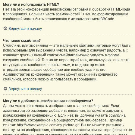
Могу ли я использовать HTML?
Нет. На этой конференции невозможны отправка и обработка HTML-кода
в сообщениях. Большая часть возможностей HTML по форматированию
сообщений может быть реализована с использованием BBCode.
Вернуться к началу
Что такое смайлики?
Смайлики, или эмотиконы — это маленькие картинки, которые могут быть
использованы для выражения чувств, например :) означает радость, а :(
означает грусть. Полный список смайликов можно увидеть в форме
создания сообщений. Только не перестарайтесь, используя их: они легко
могут сделать сообщение нечитаемым, и модератор может
отредактировать ваше сообщение или вообще удалить его.
Администратор конференции также может ограничить количество
смайликов, которое можно использовать в сообщении.
Вернуться к началу
Могу ли я добавлять изображения к сообщениям?
Да, вы можете размещать изображения в ваших сообщениях. Если
администратор разрешил добавлять вложения, вы можете загрузить
изображение на конференцию. Если нет, вы должны указать ссылку на
изображение, сохранённое на общедоступном веб-сервере. Пример
ссылки: http://www.example.com/my-picture.gif. Вы не можете указывать
ссылку ни на изображения, хранящиеся на вашем компьютере (если он не
является общедоступным сервером), ни на изображения, для доступа к