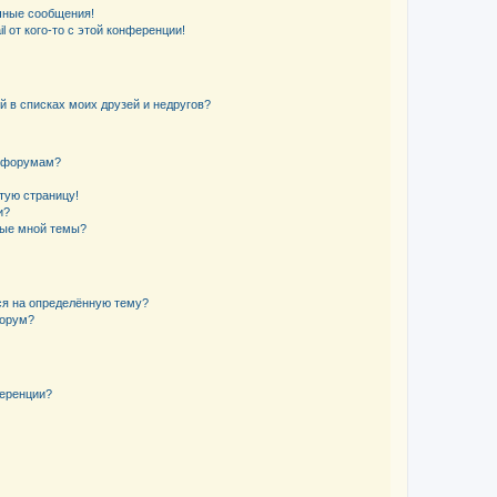
чные сообщения!
 от кого-то с этой конференции!
й в списках моих друзей и недругов?
и форумам?
стую страницу!
и?
ные мной темы?
ься на определённую тему?
форум?
ференции?