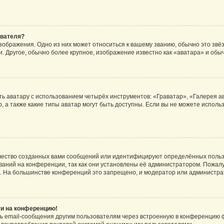
ователя?
зображения. Одно из них может относиться к вашему званию, обычно это звёзд
. Другое, обычно более крупное, изображение известно как «аватара» и обы
ь аватару с использованием четырёх инструментов: «Граватар», «Галерея а
, а также какие типы аватар могут быть доступны. Если вы не можете испол
чество созданных вами сообщений или идентифицируют определённых польз
аний на конференции, так как они установлены её администратором. Пожал
е. На большинстве конференций это запрещено, и модератор или администра
ти на конференцию!
ь email-сообщения другим пользователям через встроенную в конференцию ф