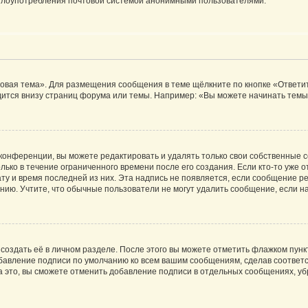
ь злоупотребления почтовой системой анонимными пользователями.
овая тема». Для размещения сообщения в теме щёлкните по кнопке «Ответит
ится внизу страниц форума или темы. Например: «Вы можете начинать темы»
конференции, вы можете редактировать и удалять только свои собственные 
ько в течение ограниченного времени после его создания. Если кто-то уже 
дату и время последней из них. Эта надпись не появляется, если сообщение 
ию. Учтите, что обычные пользователи не могут удалить сообщение, если на 
создать её в личном разделе. После этого вы можете отметить флажком пун
обавление подписи по умолчанию ко всем вашим сообщениям, сделав соотве
а это, вы сможете отменить добавление подписи в отдельных сообщениях, у