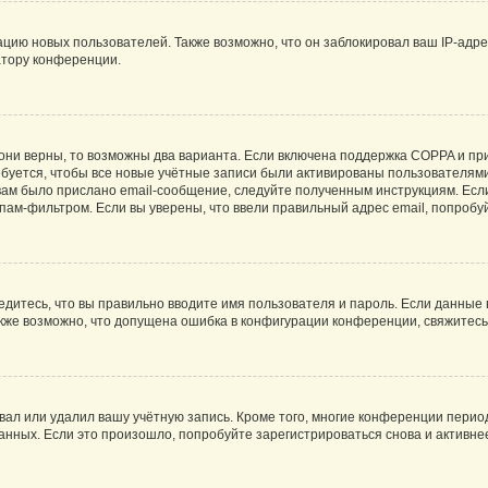
ию новых пользователей. Также возможно, что он заблокировал ваш IP-адре
атору конференции.
они верны, то возможны два варианта. Если включена поддержка COPPA и при 
уется, чтобы все новые учётные записи были активированы пользователями
ам было прислано email-сообщение, следуйте полученным инструкциям. Если
пам-фильтром. Если вы уверены, что ввели правильный адрес email, попробу
едитесь, что вы правильно вводите имя пользователя и пароль. Если данные
Также возможно, что допущена ошибка в конфигурации конференции, свяжитес
вал или удалил вашу учётную запись. Кроме того, многие конференции перио
ных. Если это произошло, попробуйте зарегистрироваться снова и активнее 