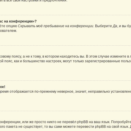
ить все свои настройки и предпочтения.
час на конференции»?
дёте опцию
Скрывать моё пребывание на конференции
. Выберите
Да
, и вы 
зователем.
вому поясу, а не к тому, в котором находитесь вы. В этом случае измените в 
овой пояс, как и большинство настроек, могут только зарегистрированные пол
ое!
о время отображается по-прежнему неверное, значит, неправильно установле
онференции, или же просто никто не перевёл phpBB на ваш язык. Попробуйт
вого пакета не существует, то вы сами можете перевести phpBB на свой язы