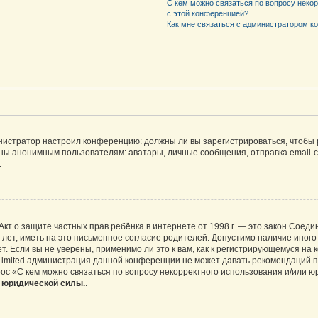
С кем можно связаться по вопросу неко
с этой конференцией?
Как мне связаться с администратором 
дминистратор настроил конференцию: должны ли вы зарегистрироваться, чтобы
 анонимным пользователям: аватары, личные сообщения, отправка email-сооб
.
 или Акт о защите частных прав ребёнка в интернете от 1998 г. — это закон Со
т, иметь на это письменное согласие родителей. Допустимо наличие иного
 Если вы не уверены, применимо ли это к вам, как к регистрирующемуся на 
Limited администрация данной конференции не может давать рекомендаций 
ос «С кем можно связаться по вопросу некорректного использования и/или ю
т юридической силы.
.