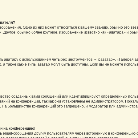
ователя?
зображения. Одно из них может относиться к вашему званию, обычно это звёзд
. Другое, обычно более крупное, изображение известно как «аватара» и обы
ь аватару с использованием четырёх инструментов: «Граватар», «Галерея а
, а также какие типы аватар могут быть доступны. Если вы не можете испол
чество созданных вами сообщений или идентифицируют определённых польз
аний на конференции, так как они установлены её администратором. Пожал
е. На большинстве конференций это запрещено, и модератор или администра
ти на конференцию!
ь email-сообщения другим пользователям через встроенную в конференцию ф