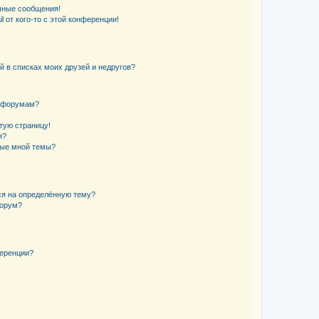
чные сообщения!
 от кого-то с этой конференции!
й в списках моих друзей и недругов?
и форумам?
стую страницу!
и?
ные мной темы?
ься на определённую тему?
форум?
ференции?