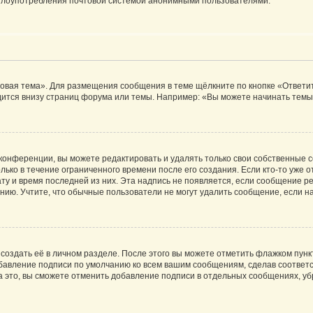
ь злоупотребления почтовой системой анонимными пользователями.
овая тема». Для размещения сообщения в теме щёлкните по кнопке «Ответит
ится внизу страниц форума или темы. Например: «Вы можете начинать темы»
конференции, вы можете редактировать и удалять только свои собственные 
ько в течение ограниченного времени после его создания. Если кто-то уже 
дату и время последней из них. Эта надпись не появляется, если сообщение 
ию. Учтите, что обычные пользователи не могут удалить сообщение, если на 
создать её в личном разделе. После этого вы можете отметить флажком пун
обавление подписи по умолчанию ко всем вашим сообщениям, сделав соотве
а это, вы сможете отменить добавление подписи в отдельных сообщениях, у