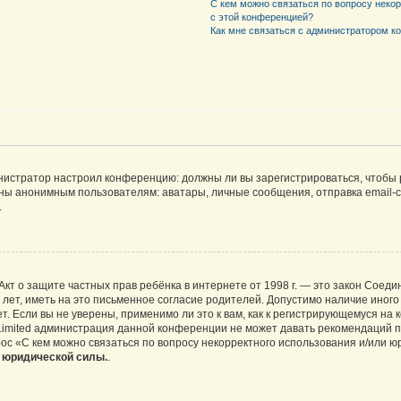
С кем можно связаться по вопросу неко
с этой конференцией?
Как мне связаться с администратором 
дминистратор настроил конференцию: должны ли вы зарегистрироваться, чтобы
 анонимным пользователям: аватары, личные сообщения, отправка email-сооб
.
 или Акт о защите частных прав ребёнка в интернете от 1998 г. — это закон Со
т, иметь на это письменное согласие родителей. Допустимо наличие иного
 Если вы не уверены, применимо ли это к вам, как к регистрирующемуся на 
Limited администрация данной конференции не может давать рекомендаций 
ос «С кем можно связаться по вопросу некорректного использования и/или ю
т юридической силы.
.