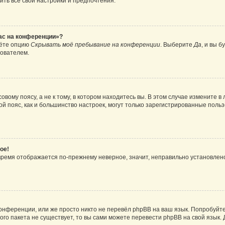
ить все свои настройки и предпочтения.
час на конференции»?
дёте опцию
Скрывать моё пребывание на конференции
. Выберите
Да
, и вы 
зователем.
вому поясу, а не к тому, в котором находитесь вы. В этом случае измените в 
овой пояс, как и большинство настроек, могут только зарегистрированные пол
ое!
о время отображается по-прежнему неверное, значит, неправильно установле
онференции, или же просто никто не перевёл phpBB на ваш язык. Попробуйт
вого пакета не существует, то вы сами можете перевести phpBB на свой язы