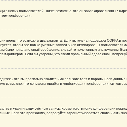
ию новых пользователей. Также возможно, что он заблокировал ваш IP-адре
атору конференции.
они верны, то возможны два варианта. Если включена поддержка COPPA и при 
уется, чтобы все новые учётные записи были активированы пользователями
ам было прислано email-сообщение, следуйте полученным инструкциям. Если
пам-фильтром. Если вы уверены, что ввели правильный адрес email, попробу
едитесь, что вы правильно вводите имя пользователя и пароль. Если данные
Также возможно, что допущена ошибка в конфигурации конференции, свяжитес
вал или удалил вашу учётную запись. Кроме того, многие конференции перио
ных. Если это произошло, попробуйте зарегистрироваться снова и активнее 