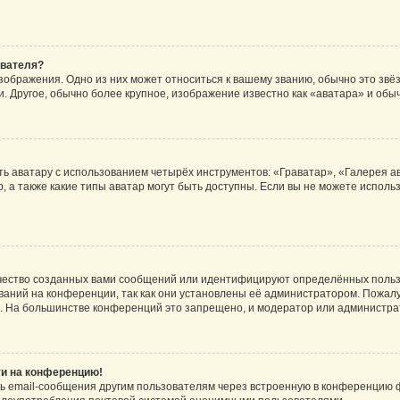
ователя?
зображения. Одно из них может относиться к вашему званию, обычно это звёзд
. Другое, обычно более крупное, изображение известно как «аватара» и обы
ь аватару с использованием четырёх инструментов: «Граватар», «Галерея а
, а также какие типы аватар могут быть доступны. Если вы не можете испол
чество созданных вами сообщений или идентифицируют определённых польз
аний на конференции, так как они установлены её администратором. Пожал
е. На большинстве конференций это запрещено, и модератор или администра
ти на конференцию!
ь email-сообщения другим пользователям через встроенную в конференцию ф