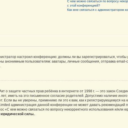
С кем можно связаться по вопросу неко
с этой конференцией?
Как мне связаться с администратором 
дминистратор настроил конференцию: должны ли вы зарегистрироваться, чтобы
 анонимным пользователям: аватары, личные сообщения, отправка email-сооб
.
 или Акт о защите частных прав ребёнка в интернете от 1998 г. — это закон Со
т, иметь на это письменное согласие родителей. Допустимо наличие иного
 Если вы не уверены, применимо ли это к вам, как к регистрирующемуся на 
Limited администрация данной конференции не может давать рекомендаций 
ос «С кем можно связаться по вопросу некорректного использования и/или ю
т юридической силы.
.