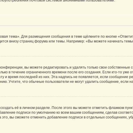
ь злоупотребления почтовой системой анонимными пользователями.
овая тема». Для размещения сообщения в теме щёлкните по кнопке «Ответит
ится внизу страниц форума или темы. Например: «Вы можете начинать темы»
конференции, вы можете редактировать и удалять только свои собственные 
ько в течение ограниченного времени после его создания. Если кто-то уже 
дату и время последней из них. Эта надпись не появляется, если сообщение 
ию. Учтите, что обычные пользователи не могут удалить сообщение, если на 
создать её в личном разделе. После этого вы можете отметить флажком пун
обавление подписи по умолчанию ко всем вашим сообщениям, сделав соотве
а это, вы сможете отменить добавление подписи в отдельных сообщениях, у