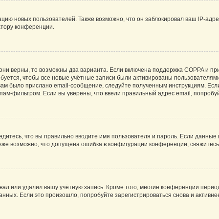
ию новых пользователей. Также возможно, что он заблокировал ваш IP-адре
атору конференции.
они верны, то возможны два варианта. Если включена поддержка COPPA и при 
уется, чтобы все новые учётные записи были активированы пользователями
ам было прислано email-сообщение, следуйте полученным инструкциям. Если
пам-фильтром. Если вы уверены, что ввели правильный адрес email, попробу
едитесь, что вы правильно вводите имя пользователя и пароль. Если данные
Также возможно, что допущена ошибка в конфигурации конференции, свяжитес
вал или удалил вашу учётную запись. Кроме того, многие конференции перио
ных. Если это произошло, попробуйте зарегистрироваться снова и активнее 