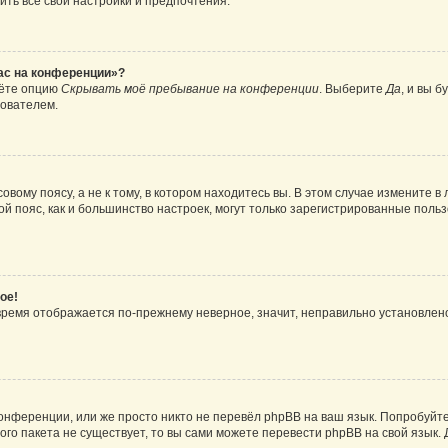
ить все свои настройки и предпочтения.
час на конференции»?
дёте опцию
Скрывать моё пребывание на конференции
. Выберите
Да
, и вы 
зователем.
вому поясу, а не к тому, в котором находитесь вы. В этом случае измените в 
овой пояс, как и большинство настроек, могут только зарегистрированные пол
ое!
о время отображается по-прежнему неверное, значит, неправильно установле
онференции, или же просто никто не перевёл phpBB на ваш язык. Попробуйт
вого пакета не существует, то вы сами можете перевести phpBB на свой язы