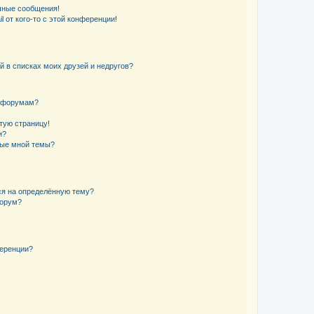
чные сообщения!
 от кого-то с этой конференции!
й в списках моих друзей и недругов?
и форумам?
стую страницу!
и?
ные мной темы?
ься на определённую тему?
форум?
ференции?