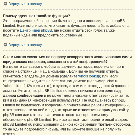
Вернуться к началу
Почему здесь нет такой-то функции?
Это программное обеспечение было создано и лицензировано phpBB
Limited. Если вы считаете, что какая-то функция должна быть добавлена,
посетите
Центр идей phpBB
, где можно отдать свой голос за уже
поданные идеи или предложить собственные.
Вернуться к началу
С кем можно связаться по вопросу некорректного использования и/или
юридических вопросов, связанных с этой конференцией?
Вы можете связаться с любым из администраторов, перечисленных в
списке на странице «Наша команда». Если вы не получили ответа,
свяжитесь с владельцем домена (сделайте
whois lookup
) или, если
конференция находится на бесплатном домене (например, chat.ru,
Yahoo!, free.fr, f2s.com и т. п.), с руководством или техподдержкой данного
домена. Учтите, что phpBB Limited
не имеет никакого контроля над
данной конференцией
и не может нести никакой ответственности за то,
кем и как данная конференция используется. Не обращайтесь к phpBB
Limited по юридическим вопросам (о приостановке работы конференции,
ответственности за неё и т. д.), которые
не относятся напрямую
к сайту
phpBB.com или которые частично относятся к программному
обеспечению phpBB Limited. Если же вы всё-таки пошлёте email в адрес
phpBB Limited об использовании данной конференции
третьей стороной
,
то не ждите подробного письма, или вы можете вообще не получить
ответа.