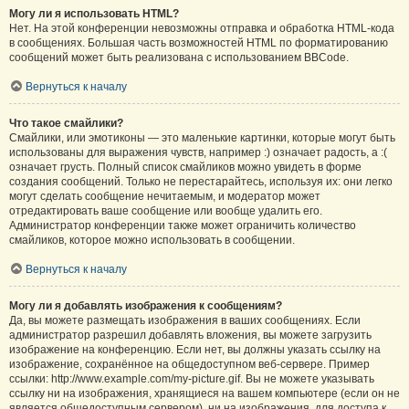
Могу ли я использовать HTML?
Нет. На этой конференции невозможны отправка и обработка HTML-кода
в сообщениях. Большая часть возможностей HTML по форматированию
сообщений может быть реализована с использованием BBCode.
Вернуться к началу
Что такое смайлики?
Смайлики, или эмотиконы — это маленькие картинки, которые могут быть
использованы для выражения чувств, например :) означает радость, а :(
означает грусть. Полный список смайликов можно увидеть в форме
создания сообщений. Только не перестарайтесь, используя их: они легко
могут сделать сообщение нечитаемым, и модератор может
отредактировать ваше сообщение или вообще удалить его.
Администратор конференции также может ограничить количество
смайликов, которое можно использовать в сообщении.
Вернуться к началу
Могу ли я добавлять изображения к сообщениям?
Да, вы можете размещать изображения в ваших сообщениях. Если
администратор разрешил добавлять вложения, вы можете загрузить
изображение на конференцию. Если нет, вы должны указать ссылку на
изображение, сохранённое на общедоступном веб-сервере. Пример
ссылки: http://www.example.com/my-picture.gif. Вы не можете указывать
ссылку ни на изображения, хранящиеся на вашем компьютере (если он не
является общедоступным сервером), ни на изображения, для доступа к